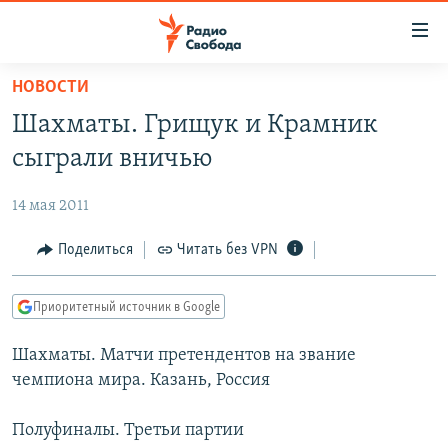
Ссылки
для
упрощенного
НОВОСТИ
ПРОГРАММЫ
доступа
Шахматы. Грищук и Крамник
ПОДКАСТЫ
Вернуться
сыграли вничью
к
АВТОРСКИЕ ПРОЕКТЫ
основному
14 мая 2011
ЦИТАТЫ СВОБОДЫ
содержанию
Вернутся
МНЕНИЯ
Поделиться
Читать без VPN
к
КУЛЬТУРА
главной
Приоритетный источник в Google
навигации
IDEL.РЕАЛИИ
Вернутся
Шахматы. Матчи претендентов на звание
КАВКАЗ.РЕАЛИИ
к
чемпиона мира. Казань, Россия
СЕВЕР.РЕАЛИИ
поиску
Полуфиналы. Третьи партии
СИБИРЬ.РЕАЛИИ