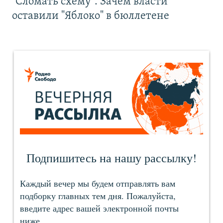
"Сломать схему". Зачем власти
оставили "Яблоко" в бюллетене