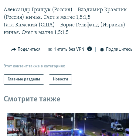
РАСПИСАНИЕ ВЕЩАНИЯ
Александр Грищук (Россия) – Владимир Крамник
ПОДПИШИТЕСЬ НА РАССЫЛКУ
(Россия) ничья. Счет в матче 1,5:1,5
Гата Камский (США) – Борис Гельфанд (Израиль)
ничья. Счет в матче 1,5:1,5
СОЦИАЛЬНЫЕ СЕТИ
Поделиться
Читать без VPN
Подпишитесь
Этот контент также в категориях
Все сайты РСЕ/РС
Главные разделы
Новости
Смотрите также