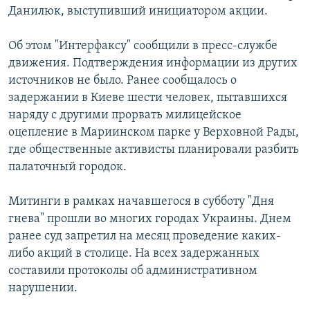
Данилюк, выступивший инициатором акции.
РАСПИСАНИЕ ВЕЩАНИЯ
ПОДПИШИТЕСЬ НА РАССЫЛКУ
Об этом "Интерфаксу" сообщили в пресс-службе
движения. Подтверждения информации из других
СОЦИАЛЬНЫЕ СЕТИ
источников не было. Ранее сообщалось о
задержании в Киеве шести человек, пытавшихся
наряду с другими прорвать милицейское
оцепление в Мариинском парке у Верховной Рады,
где общественные активисты планировали разбить
палаточный городок.
Все сайты РСЕ/РС
Митинги в рамках начавшегося в субботу "Дня
гнева" прошли во многих городах Украины. Днем
ранее суд запретил на месяц проведение каких-
либо акций в столице. На всех задержанных
составили протоколы об административном
нарушении.