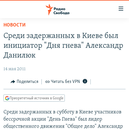
Ссылки
для
упрощенного
НОВОСТИ
ПРОГРАММЫ
доступа
Среди задержанных в Киеве был
ПОДКАСТЫ
Вернуться
инициатор "Дня гнева" Александр
к
АВТОРСКИЕ ПРОЕКТЫ
Данилюк
основному
ЦИТАТЫ СВОБОДЫ
содержанию
14 мая 2011
Вернутся
МНЕНИЯ
к
Поделиться
Читать без VPN
КУЛЬТУРА
главной
навигации
IDEL.РЕАЛИИ
Приоритетный источник в Google
Вернутся
КАВКАЗ.РЕАЛИИ
к
Среди задержанных в субботу в Киеве участников
СЕВЕР.РЕАЛИИ
поиску
бессрочной акции "День Гнева" был лидер
СИБИРЬ.РЕАЛИИ
общественного движения "Общее дело" Александр