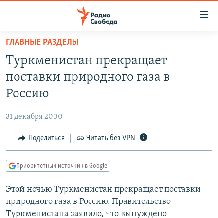
Ссылки
для
упрощенного
ГЛАВНЫЕ РАЗДЕЛЫ
ПРОГРАММЫ
доступа
Туркменистан прекращает
ПОДКАСТЫ
Вернуться
поставки природного газа в
к
АВТОРСКИЕ ПРОЕКТЫ
Россию
основному
ЦИТАТЫ СВОБОДЫ
содержанию
31 декабря 2000
Вернутся
МНЕНИЯ
к
Поделиться
Читать без VPN
КУЛЬТУРА
главной
навигации
IDEL.РЕАЛИИ
Приоритетный источник в Google
Вернутся
КАВКАЗ.РЕАЛИИ
к
Этой ночью Туркменистан прекращает поставки
СЕВЕР.РЕАЛИИ
поиску
природного газа в Россию. Правительство
СИБИРЬ.РЕАЛИИ
Туркменистана заявило, что вынуждено