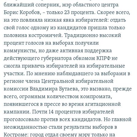
ближайший соперник, мэр областного центра
РАСПИСАНИЕ ВЕЩАНИЯ
Борис Коробов, – только 23 процента. Скорее всего,
ПОДПИШИТЕСЬ НА РАССЫЛКУ
на это повлияла низкая явка избирателей: отдать
свой голос одному из кандидатов пришла только
СОЦИАЛЬНЫЕ СЕТИ
половина костромичей. Традиционно высокий
процент голосов на выборах получили
коммунисты, но даже активная поддержка
действующего губернатора обкомом КПРФ не
смогла привлечь избирателей на избирательные
участки. По мнению наблюдавшего за выборами в
Все сайты РСЕ/РС
регионе члена Центральной избирательной
комиссии Владимира Бутаева, это вызвано, прежде
всего, огромным количеством компромата,
появившегося в прессе во время агитационной
кампании. Почти 14 процентов избирателей
проголосовало против всех кандидатов. Но главной
неожиданностью стали результаты выборов в
Костроме: город отдал своему мэру только на