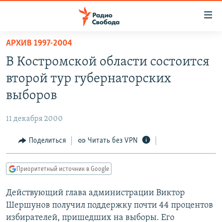
Ссылки
для
упрощенного
АРХИВ 1997-2004
ПРОГРАММЫ
доступа
В Костромской области состоится
ПОДКАСТЫ
Вернуться
второй тур губернаторских
к
АВТОРСКИЕ ПРОЕКТЫ
выборов
основному
ЦИТАТЫ СВОБОДЫ
содержанию
11 декабря 2000
Вернутся
МНЕНИЯ
к
Поделиться
Читать без VPN
КУЛЬТУРА
главной
навигации
IDEL.РЕАЛИИ
Приоритетный источник в Google
Вернутся
КАВКАЗ.РЕАЛИИ
к
Действующий глава администрации Виктор
СЕВЕР.РЕАЛИИ
поиску
Шершунов получил поддержку почти 44 процентов
СИБИРЬ.РЕАЛИИ
избирателей, пришедших на выборы. Его