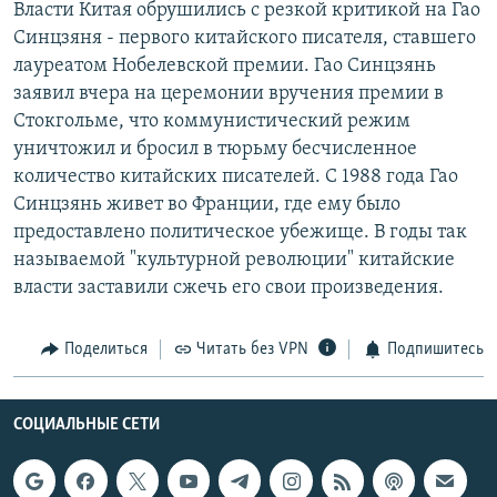
Власти Китая обрушились с резкой критикой на Гао
РАСПИСАНИЕ ВЕЩАНИЯ
Синцзяня - первого китайского писателя, ставшего
ПОДПИШИТЕСЬ НА РАССЫЛКУ
лауреатом Нобелевской премии. Гао Синцзянь
заявил вчера на церемонии вручения премии в
Стокгольме, что коммунистический режим
СОЦИАЛЬНЫЕ СЕТИ
уничтожил и бросил в тюрьму бесчисленное
количество китайских писателей. С 1988 года Гао
Синцзянь живет во Франции, где ему было
предоставлено политическое убежище. В годы так
называемой "культурной революции" китайские
Все сайты РСЕ/РС
власти заставили сжечь его свои произведения.
Поделиться
Читать без VPN
Подпишитесь
СОЦИАЛЬНЫЕ СЕТИ