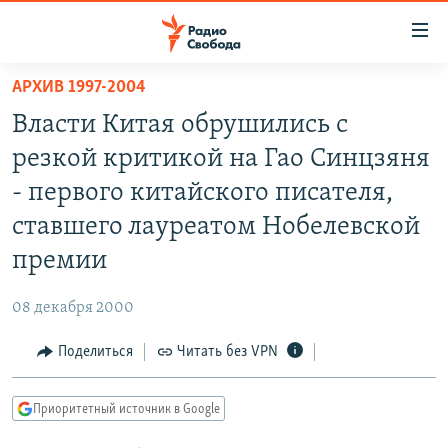
Ссылки
для
упрощенного
АРХИВ 1997-2004
ПРОГРАММЫ
доступа
Власти Китая обрушились с
ПОДКАСТЫ
Вернуться
резкой критикой на Гао Синцзяня
к
АВТОРСКИЕ ПРОЕКТЫ
- первого китайского писателя,
основному
ЦИТАТЫ СВОБОДЫ
содержанию
ставшего лауреатом Нобелевской
Вернутся
МНЕНИЯ
премии
к
КУЛЬТУРА
главной
08 декабря 2000
навигации
IDEL.РЕАЛИИ
Вернутся
Поделиться
Читать без VPN
КАВКАЗ.РЕАЛИИ
к
СЕВЕР.РЕАЛИИ
поиску
Приоритетный источник в Google
СИБИРЬ.РЕАЛИИ