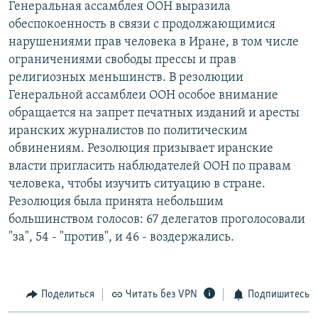
Генеральная ассамблея ООН выразила
РАСПИСАНИЕ ВЕЩАНИЯ
обеспокоенность в связи с продолжающимися
ПОДПИШИТЕСЬ НА РАССЫЛКУ
нарушениями прав человека в Иране, в том числе
ограничениями свободы прессы и прав
религиозных меньшинств. В резолюции
СОЦИАЛЬНЫЕ СЕТИ
Генеральной ассамблеи ООН особое внимание
обращается на запрет печатных изданий и аресты
иранских журналистов по политическим
обвинениям. Резолюция призывает иранские
власти пригласить наблюдателей ООН по правам
Все сайты РСЕ/РС
человека, чтобы изучить ситуацию в стране.
Резолюция была принята небольшим
большинством голосов: 67 делегатов проголосовали
"за", 54 - "против", и 46 - воздержались.
Поделиться
Читать без VPN
Подпишитесь