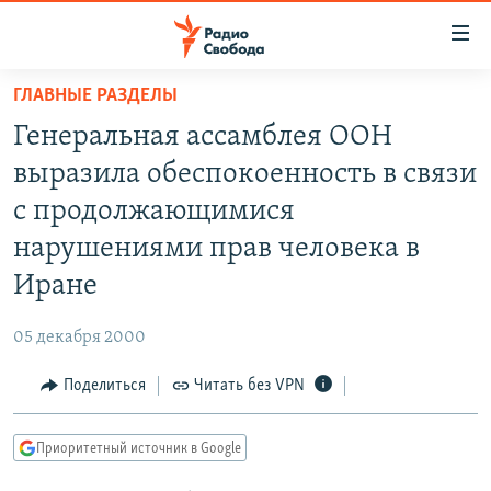
Ссылки
для
упрощенного
ГЛАВНЫЕ РАЗДЕЛЫ
ПРОГРАММЫ
доступа
Генеральная ассамблея ООН
ПОДКАСТЫ
Вернуться
выразила обеспокоенность в связи
к
АВТОРСКИЕ ПРОЕКТЫ
с продолжающимися
основному
ЦИТАТЫ СВОБОДЫ
содержанию
нарушениями прав человека в
Вернутся
МНЕНИЯ
Иране
к
КУЛЬТУРА
главной
05 декабря 2000
навигации
IDEL.РЕАЛИИ
Вернутся
Поделиться
Читать без VPN
КАВКАЗ.РЕАЛИИ
к
СЕВЕР.РЕАЛИИ
поиску
Приоритетный источник в Google
СИБИРЬ.РЕАЛИИ