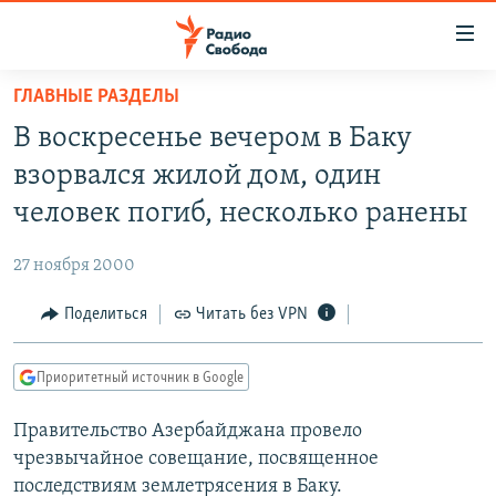
Ссылки
для
упрощенного
ГЛАВНЫЕ РАЗДЕЛЫ
ПРОГРАММЫ
доступа
В воскресенье вечером в Баку
ПОДКАСТЫ
Вернуться
взорвался жилой дом, один
к
АВТОРСКИЕ ПРОЕКТЫ
человек погиб, несколько ранены
основному
ЦИТАТЫ СВОБОДЫ
содержанию
27 ноября 2000
Вернутся
МНЕНИЯ
к
Поделиться
Читать без VPN
КУЛЬТУРА
главной
навигации
IDEL.РЕАЛИИ
Приоритетный источник в Google
Вернутся
КАВКАЗ.РЕАЛИИ
к
Правительство Азербайджана провело
СЕВЕР.РЕАЛИИ
поиску
чрезвычайное совещание, посвященное
СИБИРЬ.РЕАЛИИ
последствиям землетрясения в Баку.