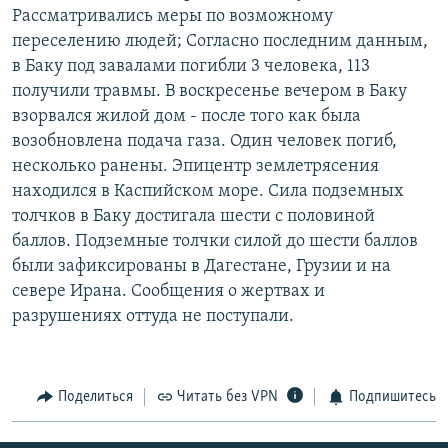
Рассматривались меры по возможному
РАСПИСАНИЕ ВЕЩАНИЯ
переселению людей; Согласно последним данным,
ПОДПИШИТЕСЬ НА РАССЫЛКУ
в Баку под завалами погибли 3 человека, 113
получили травмы. В воскресенье вечером в Баку
СОЦИАЛЬНЫЕ СЕТИ
взорвался жилой дом - после того как была
возобновлена подача газа. Один человек погиб,
несколько ранены. Эпицентр землетрясения
находился в Каспийском море. Сила подземных
толчков в Баку достигала шести с половиной
баллов. Подземные толчки силой до шести баллов
Все сайты РСЕ/РС
были зафиксированы в Дагестане, Грузии и на
севере Ирана. Сообщения о жертвах и
разрушениях оттуда не поступали.
Поделиться
Читать без VPN
Подпишитесь