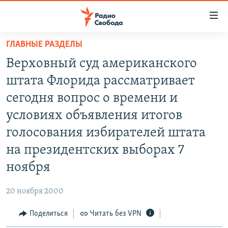
Ссылки
для
упрощенного
ГЛАВНЫЕ РАЗДЕЛЫ
ПРОГРАММЫ
доступа
Верховный суд американского
ПОДКАСТЫ
Вернуться
штата Флорида рассматривает
к
АВТОРСКИЕ ПРОЕКТЫ
сегодня вопрос о времени и
основному
ЦИТАТЫ СВОБОДЫ
содержанию
условиях объявления итогов
Вернутся
МНЕНИЯ
голосования избирателей штата
к
КУЛЬТУРА
на президентских выборах 7
главной
навигации
IDEL.РЕАЛИИ
ноября
Вернутся
КАВКАЗ.РЕАЛИИ
к
20 ноября 2000
СЕВЕР.РЕАЛИИ
поиску
Поделиться
Читать без VPN
СИБИРЬ.РЕАЛИИ