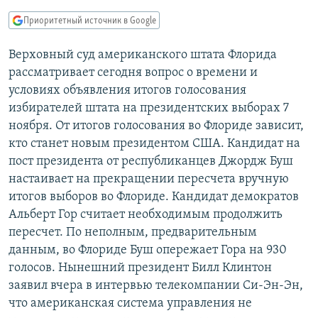
РАСПИСАНИЕ ВЕЩАНИЯ
Приоритетный источник в Google
ПОДПИШИТЕСЬ НА РАССЫЛКУ
Верховный суд американского штата Флорида
рассматривает сегодня вопрос о времени и
СОЦИАЛЬНЫЕ СЕТИ
условиях объявления итогов голосования
избирателей штата на президентских выборах 7
ноября. От итогов голосования во Флориде зависит,
кто станет новым президентом США. Кандидат на
пост президента от республиканцев Джордж Буш
Все сайты РСЕ/РС
настаивает на прекращении пересчета вручную
итогов выборов во Флориде. Кандидат демократов
Альберт Гор считает необходимым продолжить
пересчет. По неполным, предварительным
данным, во Флориде Буш опережает Гора на 930
голосов. Нынешний президент Билл Клинтон
заявил вчера в интервью телекомпании Си-Эн-Эн,
что американская система управления не