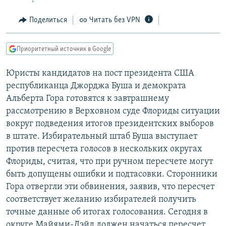
РАСПИСАНИЕ ВЕЩАНИЯ
Поделиться
Читать без VPN
ПОДПИШИТЕСЬ НА РАССЫЛКУ
Приоритетный источник в Google
СОЦИАЛЬНЫЕ СЕТИ
Юристы кандидатов на пост президента США
республиканца Джорджа Буша и демократа
Альберта Гора готовятся к завтрашнему
рассмотрению в Верховном суде Флориды ситуации
Все сайты РСЕ/РС
вокруг подведения итогов президентских выборов
в штате. Избирательный штаб Буша выступает
против пересчета голосов в нескольких округах
Флориды, считая, что при ручном пересчете могут
быть допущены ошибки и подтасовки. Сторонники
Гора отвергли эти обвинения, заявив, что пересчет
соответствует желанию избирателей получить
точные данные об итогах голосования. Сегодня в
округе Майями-Дэйд должен начаться пересчет