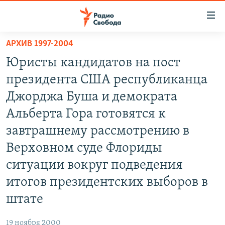
Ссылки
для
упрощенного
АРХИВ 1997-2004
ПРОГРАММЫ
доступа
Юристы кандидатов на пост
ПОДКАСТЫ
Вернуться
президента США республиканца
к
АВТОРСКИЕ ПРОЕКТЫ
Джорджа Буша и демократа
основному
ЦИТАТЫ СВОБОДЫ
содержанию
Альберта Гора готовятся к
Вернутся
МНЕНИЯ
завтрашнему рассмотрению в
к
КУЛЬТУРА
Верховном суде Флориды
главной
навигации
IDEL.РЕАЛИИ
ситуации вокруг подведения
Вернутся
КАВКАЗ.РЕАЛИИ
итогов президентских выборов в
к
штате
СЕВЕР.РЕАЛИИ
поиску
СИБИРЬ.РЕАЛИИ
19 ноября 2000