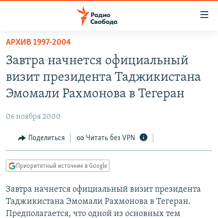
Ссылки
для
упрощенного
АРХИВ 1997-2004
ПРОГРАММЫ
доступа
Завтра начнется официальный
ПОДКАСТЫ
Вернуться
визит президента Таджикистана
к
АВТОРСКИЕ ПРОЕКТЫ
Эмомали Рахмонова в Тегеран
основному
ЦИТАТЫ СВОБОДЫ
содержанию
06 ноября 2000
Вернутся
МНЕНИЯ
к
Поделиться
Читать без VPN
КУЛЬТУРА
главной
навигации
IDEL.РЕАЛИИ
Приоритетный источник в Google
Вернутся
КАВКАЗ.РЕАЛИИ
к
Завтра начнется официальный визит президента
СЕВЕР.РЕАЛИИ
поиску
Таджикистана Эмомали Рахмонова в Тегеран.
СИБИРЬ.РЕАЛИИ
Предполагается, что одной из основных тем