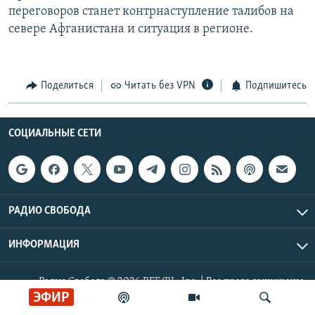
переговоров станет контрнаступление талибов на
РАСПИСАНИЕ ВЕЩАНИЯ
севере Афганистана и ситуация в регионе.
ПОДПИШИТЕСЬ НА РАССЫЛКУ
СОЦИАЛЬНЫЕ СЕТИ
Поделиться
Читать без VPN
Подпишитесь
СОЦИАЛЬНЫЕ СЕТИ
Все сайты РСЕ/РС
РАДИО СВОБОДА
ИНФОРМАЦИЯ
Радио Свобода © 2026 RFE/RL, Inc. | Все права защищены.
ЭФИР