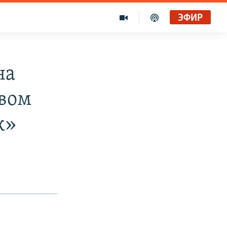
ЭФИР
на
евом
к»