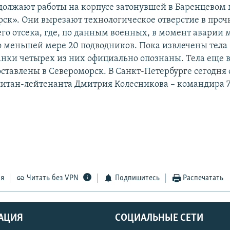
должают работы на корпусе затонувшей в Баренцевом
рск». Они вырезают технологическое отверстие в проч
его отсека, где, по данным военных, в момент аварии 
о меньшей мере 20 подводников. Пока извлечены тела
анки четырех из них официально опознаны. Тела еще 
оставлены в Североморск. В Санкт-Петербурге сегодня 
итан-лейтенанта Дмитрия Колесникова – командира 7
ся
Читать без VPN
Подпишитесь
Распечатать
АЦИЯ
СОЦИАЛЬНЫЕ СЕТИ