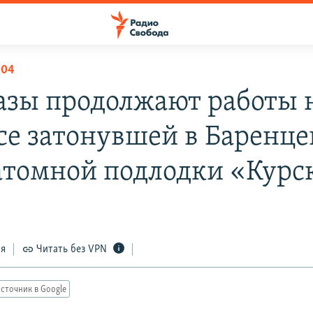
004
азы продолжают работы 
се затонувшей в Баренц
атомной подлодки «Курс
0
ся
Читать без VPN
сточник в Google