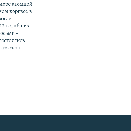
 море атомной
ном корпусе в
могли
 12 погибших
восьми –
состоялись
-го отсека