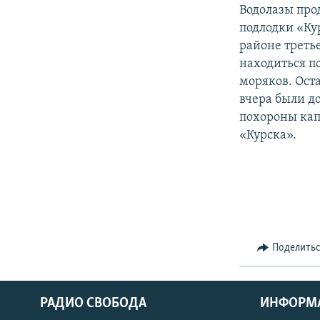
РАСПИСАНИЕ ВЕЩАНИЯ
Водолазы про
ПОДПИШИТЕСЬ НА РАССЫЛКУ
подлодки «Ку
районе треть
находиться п
моряков. Ост
вчера были д
похороны кап
«Курска».
Поделить
РАДИО СВОБОДА
ИНФОРМ