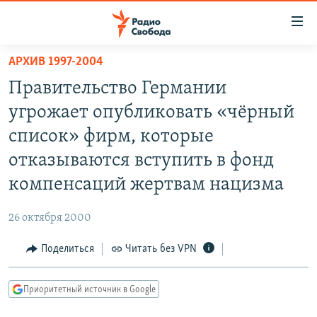
Ссылки
для
упрощенного
АРХИВ 1997-2004
ПРОГРАММЫ
доступа
Правительство Германии
ПОДКАСТЫ
Вернуться
угрожает опубликовать «чёрный
к
АВТОРСКИЕ ПРОЕКТЫ
список» фирм, которые
основному
ЦИТАТЫ СВОБОДЫ
содержанию
отказываются вступить в фонд
Вернутся
МНЕНИЯ
компенсаций жертвам нацизма
к
КУЛЬТУРА
главной
26 октября 2000
навигации
IDEL.РЕАЛИИ
Вернутся
Поделиться
Читать без VPN
КАВКАЗ.РЕАЛИИ
к
СЕВЕР.РЕАЛИИ
поиску
Приоритетный источник в Google
СИБИРЬ.РЕАЛИИ