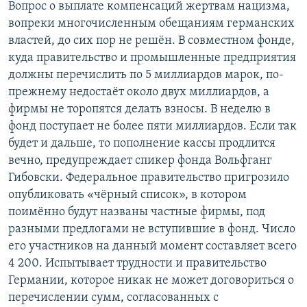
Вопрос о выплате компенсаций жертвам нацизма,
РАСПИСАНИЕ ВЕЩАНИЯ
вопреки многочисленным обещаниям германских
ПОДПИШИТЕСЬ НА РАССЫЛКУ
властей, до сих пор не решён. В совместном фонде,
куда правительство и промышленные предприятия
должны перечислить по 5 миллиардов марок, по-
СОЦИАЛЬНЫЕ СЕТИ
прежнему недостаёт около двух миллиардов, а
фирмы не торопятся делать взносы. В неделю в
фонд поступает не более пяти миллиардов. Если так
будет и дальше, то пополнение кассы продлится
вечно, предупреждает спикер фонда Вольфганг
Все сайты РСЕ/РС
Гибовски. Федеральное правительство пригрозило
опубликовать «чёрный список», в котором
поимённо будут названы частные фирмы, под
разными предлогами не вступившие в фонд. Число
его участников на данный момент составляет всего
4 200. Испытывает трудности и правительство
Германии, которое никак не может договориться о
перечислении сумм, согласованных с