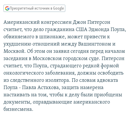
РАСПИСАНИЕ ВЕЩАНИЯ
Приоритетный источник в Google
ПОДПИШИТЕСЬ НА РАССЫЛКУ
Американский конгрессмен Джон Питерсон
считает, что дело гражданина США Эдмонда Поупа,
СОЦИАЛЬНЫЕ СЕТИ
обвиняемого в шпионаже, может привести к
ухудшению отношений между Вашингтоном и
Москвой. Об этом он заявил сегодня перед началом
заседания в Московском городском суде. Питерсон
считает, что Поупа, страдающего редкой формой
Все сайты РСЕ/РС
онкологического заболевания, должны освободить
из следственного изолятора. По словам адвоката
Поупа - Павла Астахова, защита намерена
настаивать на том, чтобы к делу были приобщены
документы, оправдывающие американского
бизнесмена.