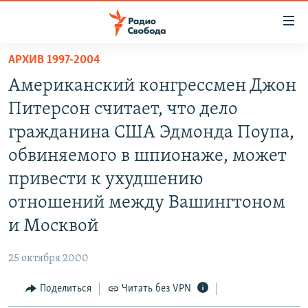
Ссылки
для
упрощенного
АРХИВ 1997-2004
ПРОГРАММЫ
доступа
Американский конгрессмен Джон
ПОДКАСТЫ
Вернуться
Питерсон считает, что дело
к
АВТОРСКИЕ ПРОЕКТЫ
гражданина США Эдмонда Поупа,
основному
ЦИТАТЫ СВОБОДЫ
содержанию
обвиняемого в шпионаже, может
Вернутся
МНЕНИЯ
привести к ухудшению
к
КУЛЬТУРА
отношений между Вашингтоном
главной
навигации
IDEL.РЕАЛИИ
и Москвой
Вернутся
КАВКАЗ.РЕАЛИИ
к
25 октября 2000
СЕВЕР.РЕАЛИИ
поиску
Поделиться
Читать без VPN
СИБИРЬ.РЕАЛИИ