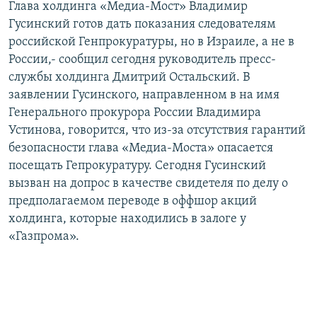
Глава холдинга «Медиа-Мост» Владимир
РАСПИСАНИЕ ВЕЩАНИЯ
Гусинский готов дать показания следователям
ПОДПИШИТЕСЬ НА РАССЫЛКУ
российской Генпрокуратуры, но в Израиле, а не в
России,- сообщил сегодня руководитель пресс-
службы холдинга Дмитрий Остальский. В
СОЦИАЛЬНЫЕ СЕТИ
заявлении Гусинского, направленном в на имя
Генерального прокурора России Владимира
Устинова, говорится, что из-за отсутствия гарантий
безопасности глава «Медиа-Моста» опасается
посещать Гепрокуратуру. Сегодня Гусинский
Все сайты РСЕ/РС
вызван на допрос в качестве свидетеля по делу о
предполагаемом переводе в оффшор акций
холдинга, которые находились в залоге у
«Газпрома».