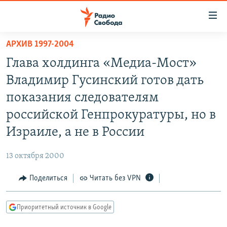
Ссылки
для
упрощенного
АРХИВ 1997-2004
ПРОГРАММЫ
доступа
Глава холдинга «Медиа-Мост»
ПОДКАСТЫ
Вернуться
Владимир Гусинский готов дать
к
АВТОРСКИЕ ПРОЕКТЫ
показания следователям
основному
ЦИТАТЫ СВОБОДЫ
содержанию
российской Генпрокуратуры, но в
Вернутся
МНЕНИЯ
Израиле, а не в России
к
КУЛЬТУРА
главной
13 октября 2000
навигации
IDEL.РЕАЛИИ
Вернутся
Поделиться
Читать без VPN
КАВКАЗ.РЕАЛИИ
к
СЕВЕР.РЕАЛИИ
поиску
Приоритетный источник в Google
СИБИРЬ.РЕАЛИИ