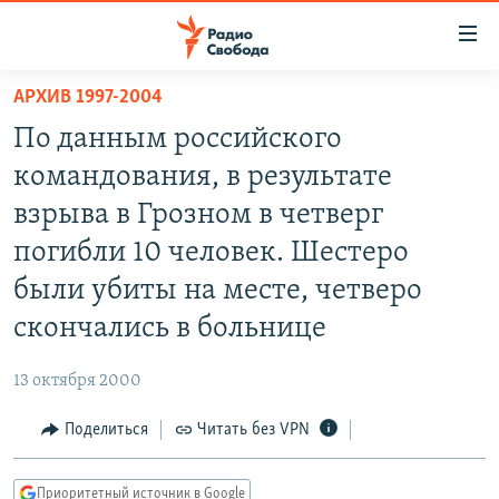
Ссылки
для
упрощенного
АРХИВ 1997-2004
ПРОГРАММЫ
доступа
По данным российского
ПОДКАСТЫ
Вернуться
командования, в результате
к
АВТОРСКИЕ ПРОЕКТЫ
взрыва в Грозном в четверг
основному
ЦИТАТЫ СВОБОДЫ
содержанию
погибли 10 человек. Шестеро
Вернутся
МНЕНИЯ
были убиты на месте, четверо
к
КУЛЬТУРА
скончались в больнице
главной
навигации
IDEL.РЕАЛИИ
13 октября 2000
Вернутся
КАВКАЗ.РЕАЛИИ
к
Поделиться
Читать без VPN
СЕВЕР.РЕАЛИИ
поиску
СИБИРЬ.РЕАЛИИ
Приоритетный источник в Google