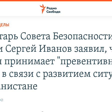
ДЕЛЫ
тарь Совета Безопасност
и Сергей Иванов заявил, 
я принимает "превентив
 в связи с развитием сит
анистане
00