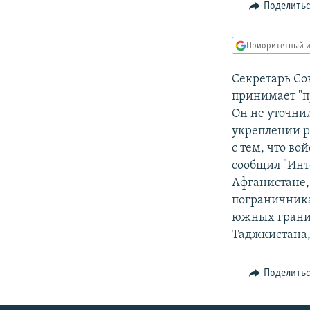
РАСПИСАНИЕ ВЕЩАНИЯ
Поделить
ПОДПИШИТЕСЬ НА РАССЫЛКУ
Приоритетный и
Секретарь Сов
принимает "п
Он не уточнил
укреплении р
с тем, что во
сообщил "Инт
Афганистане, 
пограничника
южных границ
Таджкистана,
Поделить