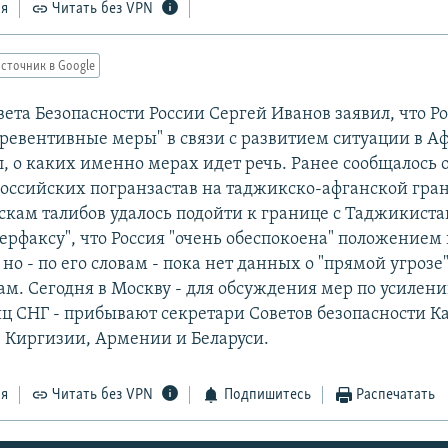
ся
Читать без VPN
сточник в Google
ета Безопасности России Сергей Иванов заявил, что Р
ревентивные меры" в связи с развитием ситуации в А
, о каких именно мерах идет речь. Ранее сообщалось 
оссийских погранзастав на таджикско-афганской грани
йскам талибов удалось подойти к границе с Таджикист
ерфаксу", что Россия "очень обеспокоена" положением 
но - по его словам - пока нет данных о "прямой угроз
м. Сегодня в Москву - для обсуждения мер по усилен
 СНГ - прибывают секретари Советов безопасности Ка
 Киргизии, Армении и Беларуси.
ся
Читать без VPN
Подпишитесь
Распечатать