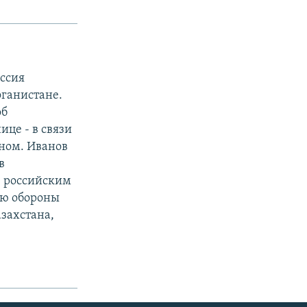
оссия
фганистане.
об
це - в связи
аном. Иванов
в
е" российским
ию обороны
захстана,