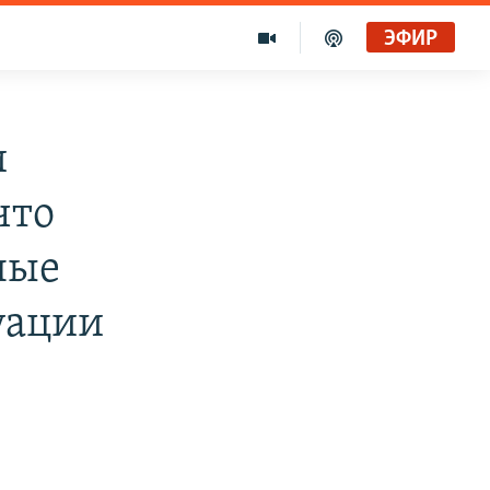
ЭФИР
и
что
ные
уации