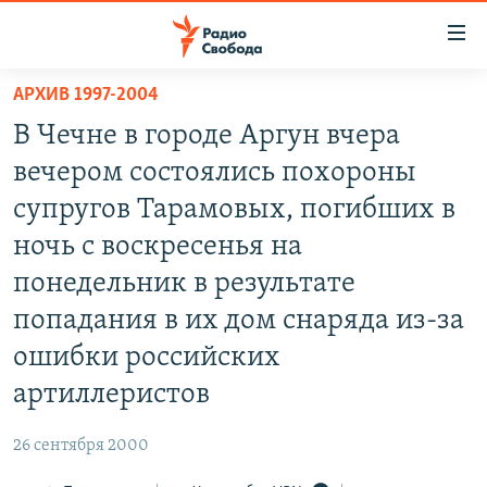
Ссылки
для
упрощенного
АРХИВ 1997-2004
ПРОГРАММЫ
доступа
В Чечне в городе Аргун вчера
ПОДКАСТЫ
Вернуться
вечером состоялись похороны
к
АВТОРСКИЕ ПРОЕКТЫ
супругов Тарамовых, погибших в
основному
ЦИТАТЫ СВОБОДЫ
содержанию
ночь с воскресенья на
Вернутся
МНЕНИЯ
понедельник в результате
к
КУЛЬТУРА
попадания в их дом снаряда из-за
главной
навигации
IDEL.РЕАЛИИ
ошибки российских
Вернутся
КАВКАЗ.РЕАЛИИ
артиллеристов
к
СЕВЕР.РЕАЛИИ
поиску
26 сентября 2000
СИБИРЬ.РЕАЛИИ