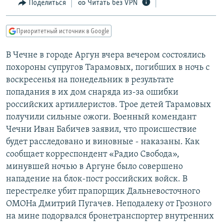
Поделиться
Читать без VPN
РАСПИСАНИЕ ВЕЩАНИЯ
ПОДПИШИТЕСЬ НА РАССЫЛКУ
Приоритетный источник в Google
СОЦИАЛЬНЫЕ СЕТИ
В Чечне в городе Аргун вчера вечером состоялись
похороны супругов Тарамовых, погибших в ночь с
воскресенья на понедельник в результате
попадания в их дом снаряда из-за ошибки
российских артиллеристов. Трое детей Тарамовых
получили сильные ожоги. Военный комендант
Все сайты РСЕ/РС
Чечни Иван Бабичев заявил, что происшествие
будет расследовано и виновные - наказаны. Как
сообщает корреспондент «Радио Свобода»,
минувшей ночью в Аргуне было совершено
нападение на блок-пост российских войск. В
перестрелке убит прапорщик Дальневосточного
ОМОНа Дмитрий Пугачев. Неподалеку от Грозного
на мине подорвался бронетранспортер внутренних