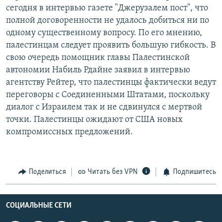
сегодня в интервью газете "Джерузалем пост", что
РАСПИСАНИЕ ВЕЩАНИЯ
полной договоренности не удалось добиться ни по
ПОДПИШИТЕСЬ НА РАССЫЛКУ
одному существенному вопросу. По его мнению,
палестинцам следует проявить большую гибкость. В
СОЦИАЛЬНЫЕ СЕТИ
свою очередь помощник главы Палестинской
автономии Набиль Рдайне заявил в интервью
агентству Рейтер, что палестинцы фактически ведут
переговоры с Соединенными Штатами, поскольку
диалог с Израилем так и не сдвинулся с мертвой
точки. Палестинцы ожидают от США новых
Все сайты РСЕ/РС
компромиссных предложений.
Поделиться
Читать без VPN
Подпишитесь
СОЦИАЛЬНЫЕ СЕТИ