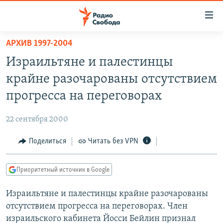
Ссылки
для
упрощенного
АРХИВ 1997-2004
ПРОГРАММЫ
доступа
Израильтяне и палестинцы
ПОДКАСТЫ
Вернуться
крайне разочарованы отсутствием
к
АВТОРСКИЕ ПРОЕКТЫ
прогресса на переговорах
основному
ЦИТАТЫ СВОБОДЫ
содержанию
22 сентября 2000
Вернутся
МНЕНИЯ
к
Поделиться
Читать без VPN
КУЛЬТУРА
главной
навигации
IDEL.РЕАЛИИ
Приоритетный источник в Google
Вернутся
КАВКАЗ.РЕАЛИИ
к
Израильтяне и палестинцы крайне разочарованы
СЕВЕР.РЕАЛИИ
поиску
отсутствием прогресса на переговорах. Член
СИБИРЬ.РЕАЛИИ
израильского кабинета Йосси Бейлин признал