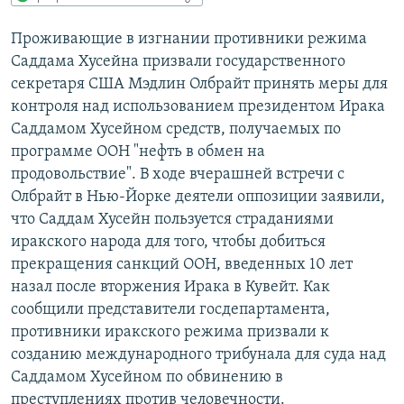
РАСПИСАНИЕ ВЕЩАНИЯ
Проживающие в изгнании противники режима
ПОДПИШИТЕСЬ НА РАССЫЛКУ
Саддама Хусейна призвали государственного
секретаря США Мэдлин Олбрайт принять меры для
СОЦИАЛЬНЫЕ СЕТИ
контроля над использованием президентом Ирака
Саддамом Хусейном средств, получаемых по
программе ООН "нефть в обмен на
продовольствие". В ходе вчерашней встречи с
Олбрайт в Нью-Йорке деятели оппозиции заявили,
что Саддам Хусейн пользуется страданиями
Все сайты РСЕ/РС
иракского народа для того, чтобы добиться
прекращения санкций ООН, введенных 10 лет
назал после вторжения Ирака в Кувейт. Как
сообщили представители госдепартамента,
противники иракского режима призвали к
созданию международного трибунала для суда над
Саддамом Хусейном по обвинению в
преступлениях против человечности.