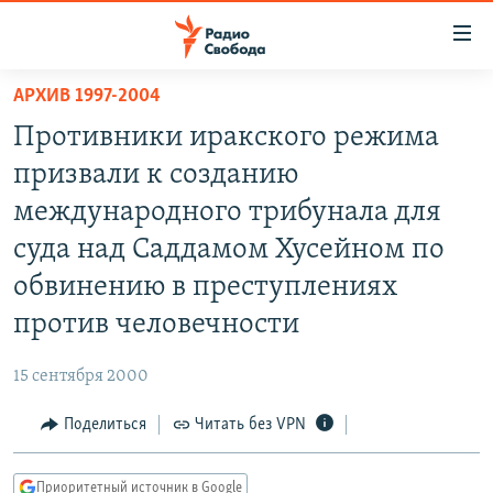
Ссылки
для
упрощенного
АРХИВ 1997-2004
ПРОГРАММЫ
доступа
Противники иракского режима
ПОДКАСТЫ
Вернуться
призвали к созданию
к
АВТОРСКИЕ ПРОЕКТЫ
международного трибунала для
основному
ЦИТАТЫ СВОБОДЫ
содержанию
суда над Саддамом Хусейном по
Вернутся
МНЕНИЯ
обвинению в преступлениях
к
КУЛЬТУРА
против человечности
главной
навигации
IDEL.РЕАЛИИ
15 сентября 2000
Вернутся
КАВКАЗ.РЕАЛИИ
к
Поделиться
Читать без VPN
СЕВЕР.РЕАЛИИ
поиску
СИБИРЬ.РЕАЛИИ
Приоритетный источник в Google