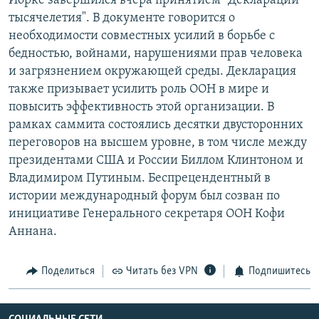
Йорке завершился вчера принятием "Декларации
РАСПИСАНИЕ ВЕЩАНИЯ
тысячелетия". В документе говорится о
необходимости совместных усилий в борьбе с
ПОДПИШИТЕСЬ НА РАССЫЛКУ
бедностью, войнами, нарушениями прав человека
и загрязнением окружающей среды. Декларация
СОЦИАЛЬНЫЕ СЕТИ
также призывает усилить роль ООН в мире и
повысить эффективность этой организации. В
рамках саммита состоялись десятки двусторонних
переговоров на высшем уровне, в том числе между
президентами США и России Биллом Клинтоном и
Все сайты РСЕ/РС
Владимиром Путиным. Беспрецендентный в
истории международный форум был созван по
инициативе Генерального секретаря ООН Кофи
Аннана.
Поделиться
Читать без VPN
Подпишитесь