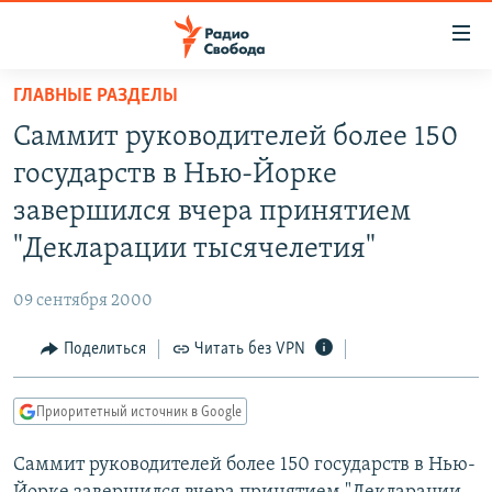
Ссылки
для
упрощенного
ГЛАВНЫЕ РАЗДЕЛЫ
ПРОГРАММЫ
доступа
Саммит руководителей более 150
ПОДКАСТЫ
Вернуться
государств в Нью-Йорке
к
АВТОРСКИЕ ПРОЕКТЫ
завершился вчера принятием
основному
ЦИТАТЫ СВОБОДЫ
содержанию
"Декларации тысячелетия"
Вернутся
МНЕНИЯ
к
09 сентября 2000
КУЛЬТУРА
главной
Поделиться
Читать без VPN
навигации
IDEL.РЕАЛИИ
Вернутся
КАВКАЗ.РЕАЛИИ
к
Приоритетный источник в Google
СЕВЕР.РЕАЛИИ
поиску
Саммит руководителей более 150 государств в Нью-
СИБИРЬ.РЕАЛИИ