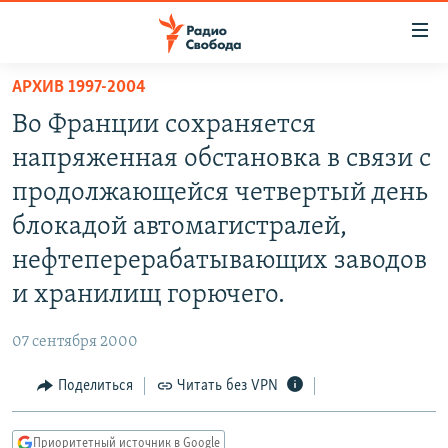
Ссылки
для
упрощенного
АРХИВ 1997-2004
ПРОГРАММЫ
доступа
Во Франции сохраняется
ПОДКАСТЫ
Вернуться
напряженная обстановка в связи с
к
АВТОРСКИЕ ПРОЕКТЫ
продолжающейся четвертый день
основному
ЦИТАТЫ СВОБОДЫ
содержанию
блокадой автомагистралей,
Вернутся
МНЕНИЯ
нефтеперерабатывающих заводов
к
КУЛЬТУРА
и хранилищ горючего.
главной
навигации
IDEL.РЕАЛИИ
07 сентября 2000
Вернутся
КАВКАЗ.РЕАЛИИ
к
Поделиться
Читать без VPN
СЕВЕР.РЕАЛИИ
поиску
СИБИРЬ.РЕАЛИИ
Приоритетный источник в Google