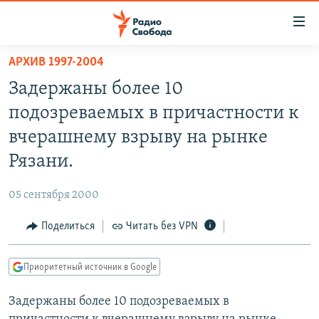
Ссылки
для
упрощенного
АРХИВ 1997-2004
ПРОГРАММЫ
доступа
Задержаны более 10
ПОДКАСТЫ
Вернуться
подозреваемых в причастности к
к
АВТОРСКИЕ ПРОЕКТЫ
вчерашнему взрыву на рынке
основному
ЦИТАТЫ СВОБОДЫ
содержанию
Рязани.
Вернутся
МНЕНИЯ
к
05 сентября 2000
КУЛЬТУРА
главной
Поделиться
Читать без VPN
навигации
IDEL.РЕАЛИИ
Вернутся
КАВКАЗ.РЕАЛИИ
к
Приоритетный источник в Google
СЕВЕР.РЕАЛИИ
поиску
Задержаны более 10 подозреваемых в
СИБИРЬ.РЕАЛИИ