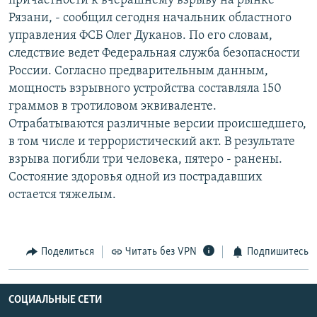
причастности к вчерашнему взрыву на рынке
РАСПИСАНИЕ ВЕЩАНИЯ
Рязани, - сообщил сегодня начальник областного
управления ФСБ Олег Дуканов. По его словам,
ПОДПИШИТЕСЬ НА РАССЫЛКУ
следствие ведет Федеральная служба безопасности
России. Согласно предварительным данным,
СОЦИАЛЬНЫЕ СЕТИ
мощность взрывного устройства составляла 150
граммов в тротиловом эквиваленте.
Отрабатываются различные версии происшедшего,
в том числе и террористический акт. В результате
взрыва погибли три человека, пятеро - ранены.
Все сайты РСЕ/РС
Состояние здоровья одной из пострадавших
остается тяжелым.
Поделиться
Читать без VPN
Подпишитесь
СОЦИАЛЬНЫЕ СЕТИ