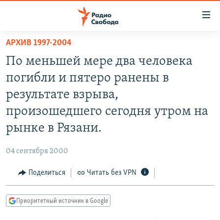
Ссылки
для
упрощенного
АРХИВ 1997-2004
ПРОГРАММЫ
доступа
По меньшей мере два человека
ПОДКАСТЫ
Вернуться
погибли и пятеро ранены в
к
АВТОРСКИЕ ПРОЕКТЫ
результате взрыва,
основному
ЦИТАТЫ СВОБОДЫ
содержанию
произошедшего сегодня утром на
Вернутся
МНЕНИЯ
рынке в Рязани.
к
КУЛЬТУРА
главной
04 сентября 2000
навигации
IDEL.РЕАЛИИ
Вернутся
Поделиться
Читать без VPN
КАВКАЗ.РЕАЛИИ
к
СЕВЕР.РЕАЛИИ
поиску
Приоритетный источник в Google
СИБИРЬ.РЕАЛИИ