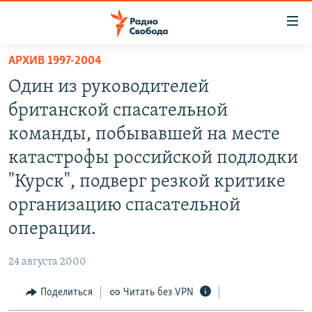
Ссылки
для
упрощенного
АРХИВ 1997-2004
ПРОГРАММЫ
доступа
Один из руководителей
ПОДКАСТЫ
Вернуться
британской спасательной
к
АВТОРСКИЕ ПРОЕКТЫ
команды, побывавшей на месте
основному
ЦИТАТЫ СВОБОДЫ
содержанию
катастрофы российской подлодки
Вернутся
МНЕНИЯ
"Курск", подверг резкой критике
к
КУЛЬТУРА
организацию спасательной
главной
навигации
IDEL.РЕАЛИИ
операции.
Вернутся
КАВКАЗ.РЕАЛИИ
к
24 августа 2000
СЕВЕР.РЕАЛИИ
поиску
Поделиться
Читать без VPN
СИБИРЬ.РЕАЛИИ