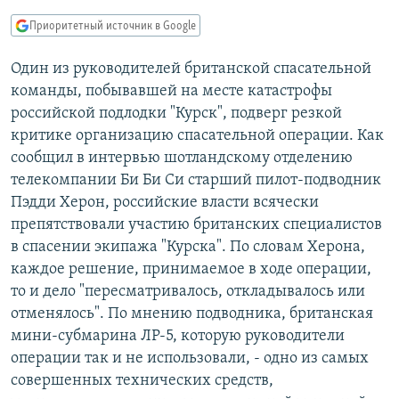
РАСПИСАНИЕ ВЕЩАНИЯ
Приоритетный источник в Google
ПОДПИШИТЕСЬ НА РАССЫЛКУ
Один из руководителей британской спасательной
команды, побывавшей на месте катастрофы
СОЦИАЛЬНЫЕ СЕТИ
российской подлодки "Курск", подверг резкой
критике организацию спасательной операции. Как
сообщил в интервью шотландскому отделению
телекомпании Би Би Си старший пилот-подводник
Пэдди Херон, российские власти всячески
Все сайты РСЕ/РС
препятствовали участию британских специалистов
в спасении экипажа "Курска". По словам Херона,
каждое решение, принимаемое в ходе операции,
то и дело "пересматривалось, откладывалось или
отменялось". По мнению подводника, британская
мини-субмарина ЛР-5, которую руководители
операции так и не использовали, - одно из самых
совершенных технических средств,