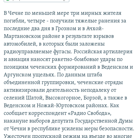
РАСПИСАНИЕ ВЕЩАНИЯ
В Чечне по меньшей мере три мирных жителя
ПОДПИШИТЕСЬ НА РАССЫЛКУ
погибли, четыре - получили тяжелые ранения за
последние два дня в Грозном и в Ачхой-
СОЦИАЛЬНЫЕ СЕТИ
Мартановском районе в результате взрывов
автомобилей, в которых были заложены
радиоуправляемые фугасы. Российская артиллерия
и авиация наносят ракетно-бомбовые удары по
позициям чеченских формирований в Веденском и
Аргунском ущельях. По данным штаба
Все сайты РСЕ/РС
объединенной группировки, чеченские отряды
активизировали деятельность неподалеку от
селений Шатой, Высокогорное, Борзой, а также в
Веденском и Ножай-Юртовском районах. Как
сообщает корреспондент «Радио Свобода»,
накануне выборов депутата Государственной Думы
от Чечни в республике усилены меры безопасности.
Ужесточен пропускной режим на въезде во многие