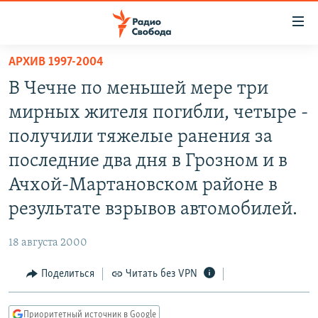
Ссылки
для
упрощенного
АРХИВ 1997-2004
ПРОГРАММЫ
доступа
В Чечне по меньшей мере три
ПОДКАСТЫ
Вернуться
мирных жителя погибли, четыре -
к
АВТОРСКИЕ ПРОЕКТЫ
получили тяжелые ранения за
основному
ЦИТАТЫ СВОБОДЫ
содержанию
последние два дня в Грозном и в
Вернутся
МНЕНИЯ
Ачхой-Мартановском районе в
к
КУЛЬТУРА
результате взрывов автомобилей.
главной
навигации
IDEL.РЕАЛИИ
18 августа 2000
Вернутся
КАВКАЗ.РЕАЛИИ
к
Поделиться
Читать без VPN
СЕВЕР.РЕАЛИИ
поиску
СИБИРЬ.РЕАЛИИ
Приоритетный источник в Google