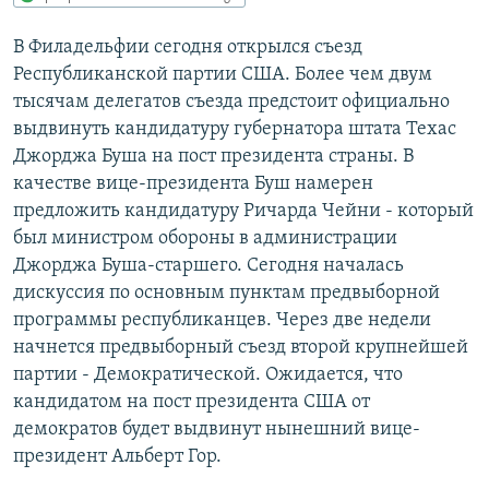
РАСПИСАНИЕ ВЕЩАНИЯ
В Филадельфии сегодня открылся съезд
ПОДПИШИТЕСЬ НА РАССЫЛКУ
Республиканской партии США. Более чем двум
тысячам делегатов съезда предстоит официально
СОЦИАЛЬНЫЕ СЕТИ
выдвинуть кандидатуру губернатора штата Техас
Джорджа Буша на пост президента страны. В
качестве вице-президента Буш намерен
предложить кандидатуру Ричарда Чейни - который
был министром обороны в администрации
Джорджа Буша-старшего. Сегодня началась
Все сайты РСЕ/РС
дискуcсия по основным пунктам предвыборной
программы республиканцев. Через две недели
начнется предвыборный съезд второй крупнейшей
партии - Демократической. Ожидается, что
кандидатом на пост президента США от
демократов будет выдвинут нынешний вице-
президент Альберт Гор.