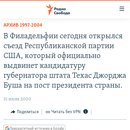
Ссылки
для
упрощенного
АРХИВ 1997-2004
ПРОГРАММЫ
доступа
В Филадельфии сегодня открылся
ПОДКАСТЫ
Вернуться
съезд Республиканской партии
к
АВТОРСКИЕ ПРОЕКТЫ
США, который официально
основному
ЦИТАТЫ СВОБОДЫ
содержанию
выдвинет кандидатуру
Вернутся
МНЕНИЯ
губернатора штата Техас Джорджа
к
КУЛЬТУРА
Буша на пост президента страны.
главной
навигации
IDEL.РЕАЛИИ
31 июля 2000
Вернутся
КАВКАЗ.РЕАЛИИ
к
Поделиться
Читать без VPN
СЕВЕР.РЕАЛИИ
поиску
СИБИРЬ.РЕАЛИИ
Приоритетный источник в Google