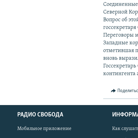
РАСПИСАНИЕ ВЕЩАНИЯ
Соединенные 
ПОДПИШИТЕСЬ НА РАССЫЛКУ
Северной Кор
Вопрос об эт
госсекретаря
Переговоры м
Западные кор
отметившая п
вновь вырази
Госсекретарь
контингента 
Поделить
РАДИО СВОБОДА
ИНФОРМ
Мобильное приложение
Как слушат
СОЦИАЛЬНЫЕ СЕТИ