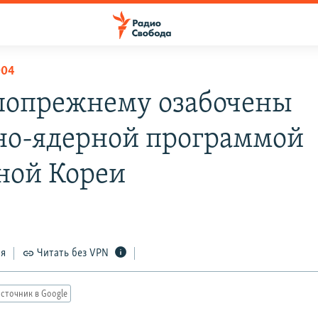
004
опрежнему озабочены
но-ядерной программой
ной Кореи
ся
Читать без VPN
сточник в Google