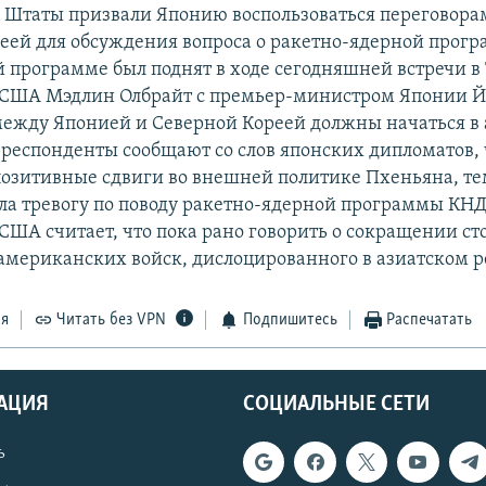
Штаты призвали Японию воспользоваться переговора
еей для обсуждения вопроса о ракетно-ядерной прогр
ой программе был поднят в ходе сегодняшней встречи в
 США Мэдлин Олбрайт с премьер-министром Японии 
ежду Японией и Северной Кореей должны начаться в а
респонденты сообщают со слов японских дипломатов, 
озитивные сдвиги во внешней политике Пхеньяна, те
ла тревогу по поводу ракетно-ядерной программы КНД
 США считает, что пока рано говорить о сокращении с
американских войск, дислоцированного в азиатском р
ся
Читать без VPN
Подпишитесь
Распечатать
АЦИЯ
СОЦИАЛЬНЫЕ СЕТИ
ь