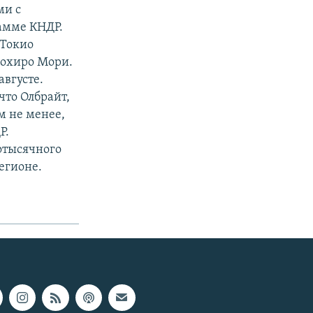
ми с
амме КНДР.
 Токио
Йохиро Мори.
вгусте.
что Олбрайт,
м не менее,
Р.
тотысячного
егионе.