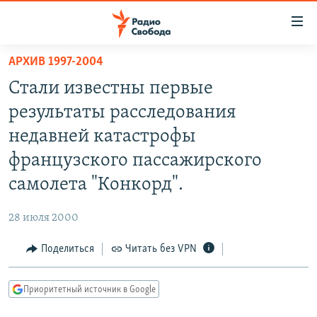
Ссылки
для
упрощенного
АРХИВ 1997-2004
ПРОГРАММЫ
доступа
Стали известны первые
ПОДКАСТЫ
Вернуться
результаты расследования
к
АВТОРСКИЕ ПРОЕКТЫ
недавней катастрофы
основному
ЦИТАТЫ СВОБОДЫ
содержанию
французского пассажирского
Вернутся
МНЕНИЯ
самолета "Конкорд".
к
КУЛЬТУРА
главной
28 июля 2000
навигации
IDEL.РЕАЛИИ
Вернутся
Поделиться
Читать без VPN
КАВКАЗ.РЕАЛИИ
к
СЕВЕР.РЕАЛИИ
поиску
Приоритетный источник в Google
СИБИРЬ.РЕАЛИИ