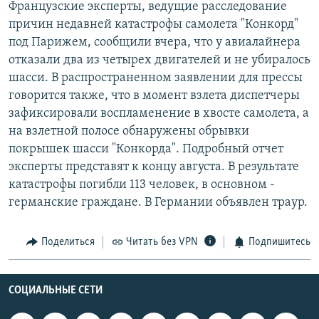
Французские эксперты, ведущие расследование
РАСПИСАНИЕ ВЕЩАНИЯ
причин недавней катастрофы самолета "Конкорд"
ПОДПИШИТЕСЬ НА РАССЫЛКУ
под Парижем, сообщили вчера, что у авиалайнера
отказали два из четырех двигателей и не убиралось
шасси. В распространенном заявлении для прессы
СОЦИАЛЬНЫЕ СЕТИ
говорится также, что в момент взлета диспетчеры
зафиксировали воспламенение в хвосте самолета, а
на взлетной полосе обнаружены обрывки
покрышек шасси "Конкорда". Подробный отчет
эксперты представят к концу августа. В результате
Все сайты РСЕ/РС
катастрофы погибли 113 человек, в основном -
германские граждане. В Германии объявлен траур.
Поделиться
Читать без VPN
Подпишитесь
СОЦИАЛЬНЫЕ СЕТИ