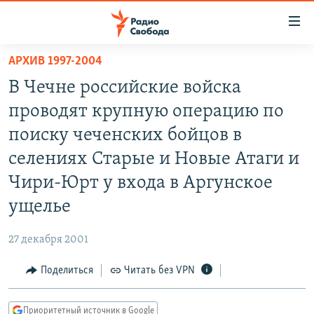
Ссылки
для
упрощенного
АРХИВ 1997-2004
ПРОГРАММЫ
доступа
В Чечне российские войска
ПОДКАСТЫ
Вернуться
проводят крупную операцию по
к
АВТОРСКИЕ ПРОЕКТЫ
поиску чеченских бойцов в
основному
ЦИТАТЫ СВОБОДЫ
содержанию
селениях Старые и Новые Атаги и
Вернутся
МНЕНИЯ
Чири-Юрт у входа в Аргунское
к
КУЛЬТУРА
ущелье
главной
навигации
IDEL.РЕАЛИИ
27 декабря 2001
Вернутся
КАВКАЗ.РЕАЛИИ
к
Поделиться
Читать без VPN
СЕВЕР.РЕАЛИИ
поиску
СИБИРЬ.РЕАЛИИ
Приоритетный источник в Google