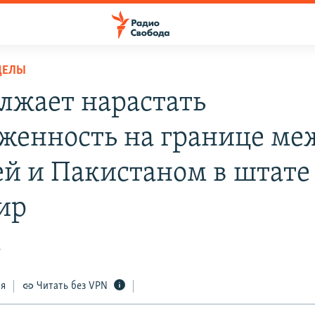
ДЕЛЫ
лжает нарастать
женность на границе ме
й и Пакистаном в штате
ир
1
ся
Читать без VPN