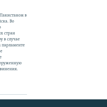
 Пакистаном в
ска. Во
о
их стран
у в случае
м парламенте
ие
е
ооруженную
бвинения.