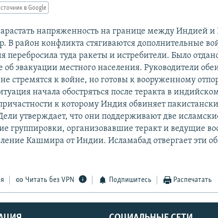
сточник в Google
арастать напряженность на границе между Индией и
. В район конфликта стягиваются дополнительные вой
я перебросила туда ракеты и истребители. Было отдан
 об эвакуации местного населения. Руководители обе
 не стремятся к войне, но готовы к вооруженному отпор
итуация начала обостряться после теракта в индийско
в причастности к которому Индия обвиняет пакистанск
Дели утверждает, что они поддерживают две исламски
ие группировки, организовавшие теракт и ведущие в
деление Кашмира от Индии. Исламабад отвергает эти о
ся
Читать без VPN
Подпишитесь
Распечатать
АЦИЯ
СОЦИАЛЬНЫЕ СЕТИ