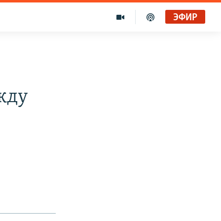
ЭФИР
жду