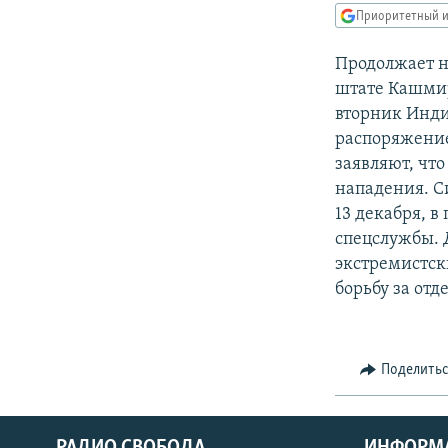
РАСПИСАНИЕ ВЕЩАНИЯ
Приоритетный и
ПОДПИШИТЕСЬ НА РАССЫЛКУ
Продолжает н
штате Кашмир
вторник Инди
распоряжение
заявляют, что
нападения. С
13 декабря, 
спецслужбы. 
экстремистск
борьбу за от
Поделить
РАДИО СВОБОДА
ИНФОРМ