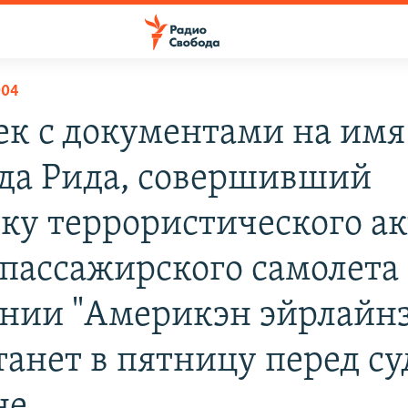
004
ек с документами на имя
да Рида, совершивший
ку террористического ак
 пассажирского самолета
нии "Америкэн эйрлайнз
танет в пятницу перед су
не