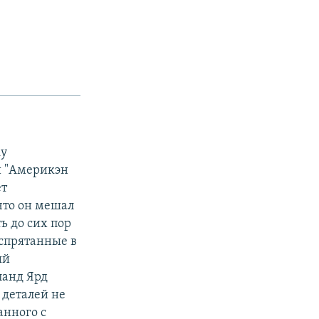
ку
и "Америкэн
ет
что он мешал
ь до сих пор
 спрятанные в
ый
ланд Ярд
 деталей не
анного с