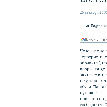
РАСПИСАНИЕ ВЕЩАНИЯ
ПОДПИШИТЕСЬ НА РАССЫЛКУ
25 декабря 200
Поделить
Приоритетный и
Человек с до
террористиче
эйрлайнз", пр
корреспонден
экипажу выпо
не установле
обуви. Пасса
путешествова
признал сего
сообщается. 