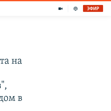
ЭФИР
та на
",
дом в