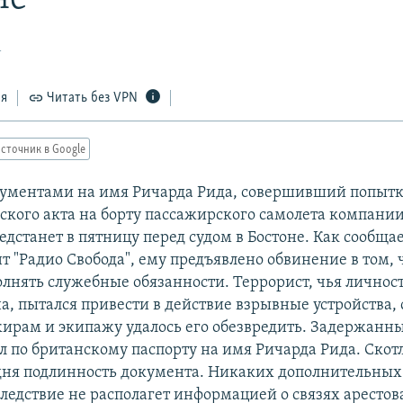
1
ся
Читать без VPN
сточник в Google
кументами на имя Ричарда Рида, совершивший попыт
ского акта на борту пассажирского самолета компани
едстанет в пятницу перед судом в Бостоне. Как сообща
т "Радио Свобода", ему предъявлено обвинение в том, 
лнять служебные обязанности. Террорист, чья личност
на, пытался привести в действие взрывные устройства,
жирам и экипажу удалось его обезвредить. Задержанн
л по британскому паспорту на имя Ричарда Рида. Скот
дня подлинность документа. Никаких дополнительных
Следствие не располагет информацией о связях арестов