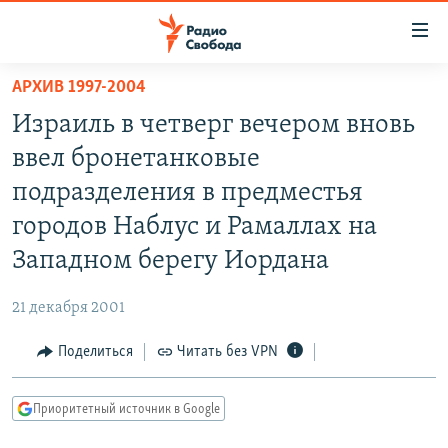
Ссылки
для
упрощенного
АРХИВ 1997-2004
ПРОГРАММЫ
доступа
Израиль в четверг вечером вновь
ПОДКАСТЫ
Вернуться
ввел бронетанковые
к
АВТОРСКИЕ ПРОЕКТЫ
подразделения в предместья
основному
ЦИТАТЫ СВОБОДЫ
содержанию
городов Наблус и Рамаллах на
Вернутся
МНЕНИЯ
Западном берегу Иордана
к
КУЛЬТУРА
главной
21 декабря 2001
навигации
IDEL.РЕАЛИИ
Вернутся
Поделиться
Читать без VPN
КАВКАЗ.РЕАЛИИ
к
СЕВЕР.РЕАЛИИ
поиску
Приоритетный источник в Google
СИБИРЬ.РЕАЛИИ