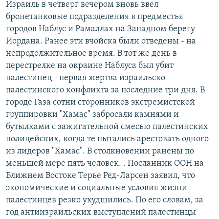
Израиль в четверг вечером вновь ввел
РАСПИСАНИЕ ВЕЩАНИЯ
бронетанковые подразделения в предместья
ПОДПИШИТЕСЬ НА РАССЫЛКУ
городов Наблус и Рамаллах на Западном берегу
Иордана. Ранее эти вчойска были отведены - на
непродолжительное время. В тот же день в
СОЦИАЛЬНЫЕ СЕТИ
перестрелке на окраине Наблуса был убит
палестинец - первая жертва израильско-
палестинского конфликта за последние три дня. В
городе Газа сотни сторонников экстремистской
группировки "Хамас" забросали камнями и
Все сайты РСЕ/РС
бутылками с зажигательной смесью палестинских
полицейских, когда те пытались арестовать одного
из лидеров "Хамас". В столкновении ранены по
меньшей мере пять человек. . Посланник ООН на
Ближнем Востоке Терье Ред-Ларсен заявил, что
экономические и социальные условия жизни
палестинцев резко ухудшились. По его словам, за
год антиизраильских выступлений палестинцы