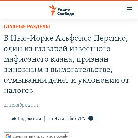
Ссылки
для
упрощенного
ГЛАВНЫЕ РАЗДЕЛЫ
ПРОГРАММЫ
доступа
В Нью-Йорке Альфонсо Персико,
ПОДКАСТЫ
Вернуться
один из главарей известного
к
АВТОРСКИЕ ПРОЕКТЫ
мафиозного клана, признан
основному
ЦИТАТЫ СВОБОДЫ
содержанию
виновным в вымогательстве,
Вернутся
МНЕНИЯ
отмывании денег и уклонении от
к
КУЛЬТУРА
налогов
главной
навигации
IDEL.РЕАЛИИ
21 декабря 2001
Вернутся
КАВКАЗ.РЕАЛИИ
к
Поделиться
Читать без VPN
СЕВЕР.РЕАЛИИ
поиску
СИБИРЬ.РЕАЛИИ
Приоритетный источник в Google