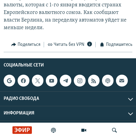
валюты, которая с 1-го января вводится странах
РАСПИСАНИЕ ВЕЩАНИЯ
Европейского валютного союза. Как сообщают
ПОДПИШИТЕСЬ НА РАССЫЛКУ
власти Берлина, на переделку автоматов уйдет не
меньше недели.
СОЦИАЛЬНЫЕ СЕТИ
Поделиться
Читать без VPN
Подпишитесь
СОЦИАЛЬНЫЕ СЕТИ
Все сайты РСЕ/РС
РАДИО СВОБОДА
ИНФОРМАЦИЯ
Радио Свобода © 2026 RFE/RL, Inc. | Все права защищены.
ЭФИР