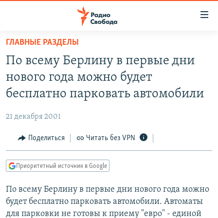
Ссылки
для
упрощенного
ГЛАВНЫЕ РАЗДЕЛЫ
ПРОГРАММЫ
доступа
По всему Берлину в первые дни
ПОДКАСТЫ
Вернуться
нового года можно будет
к
АВТОРСКИЕ ПРОЕКТЫ
бесплатно парковать автомобили
основному
ЦИТАТЫ СВОБОДЫ
содержанию
21 декабря 2001
Вернутся
МНЕНИЯ
к
Поделиться
Читать без VPN
КУЛЬТУРА
главной
навигации
IDEL.РЕАЛИИ
Приоритетный источник в Google
Вернутся
КАВКАЗ.РЕАЛИИ
к
По всему Берлину в первые дни нового года можно
СЕВЕР.РЕАЛИИ
поиску
будет бесплатно парковать автомобили. Автоматы
СИБИРЬ.РЕАЛИИ
для парковки не готовы к приему "евро" - единой