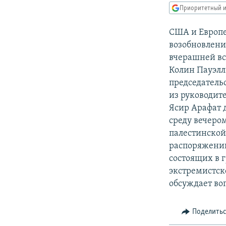
РАСПИСАНИЕ ВЕЩАНИЯ
Приоритетный и
ПОДПИШИТЕСЬ НА РАССЫЛКУ
США и Европе
возобновлени
вчерашней вс
Колин Пауэлл
председатель
из руководит
Ясир Арафат 
среду вечеро
палестинской 
распоряжению
состоящих в г
экстремистско
обсуждает во
Поделить