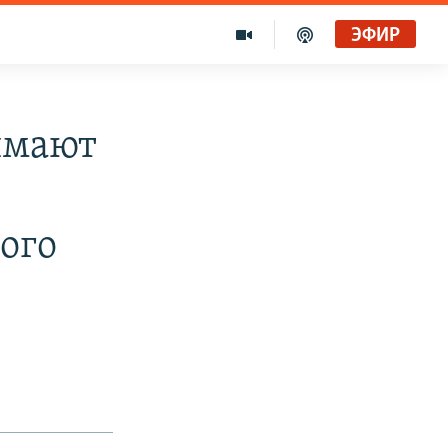
ЭФИР
имают
ого