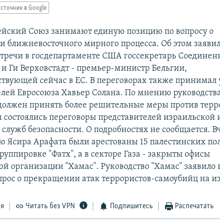
сточник в Google
йский Союз занимают единую позицию по вопросу о
и ближневосточного мирного процесса. Об этом заявил
тречи в госдепартаменте США госсекретарь Соедине
 и Ги Верховстадт - премьер-министр Бельгии,
ствующей сейчас в ЕС. В переговорах также принимал 
елей Евросоюза Хавьер Солана. По мнению руководств
должен принять более решительные меры против терро
м состоялись переговоры представителей израильской 
служб безопасности. О подробностях не сообщается. В
 Ясира Арафата были арестованы 15 палестинских по
руппировке "Фатх", а в секторе Газа - закрыты офисы
й организации "Хамас". Руководство "Хамас" заявило в
прос о прекращении атак террористов-самоубийц на и
ся
Читать без VPN
Подпишитесь
Распечатать