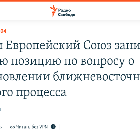
004
 Европейский Союз зан
ю позицию по вопросу о
новлении ближневосточн
го процесса
1
ся
Читать без VPN