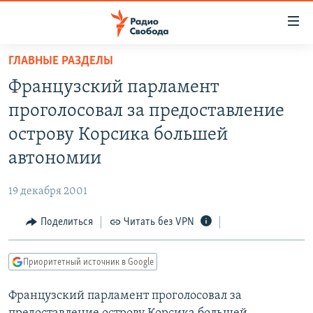
Ссылки
для
упрощенного
ГЛАВНЫЕ РАЗДЕЛЫ
ПРОГРАММЫ
доступа
Французский парламент
ПОДКАСТЫ
Вернуться
проголосовал за предоставление
к
АВТОРСКИЕ ПРОЕКТЫ
острову Корсика большей
основному
ЦИТАТЫ СВОБОДЫ
содержанию
автономии
Вернутся
МНЕНИЯ
к
19 декабря 2001
КУЛЬТУРА
главной
Поделиться
Читать без VPN
навигации
IDEL.РЕАЛИИ
Вернутся
КАВКАЗ.РЕАЛИИ
к
Приоритетный источник в Google
СЕВЕР.РЕАЛИИ
поиску
Французский парламент проголосовал за
СИБИРЬ.РЕАЛИИ