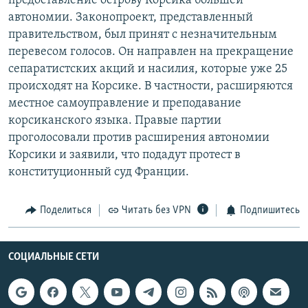
предоставление острову Корсика большей
РАСПИСАНИЕ ВЕЩАНИЯ
автономии. Законопроект, представленный
правительством, был принят с незначительным
ПОДПИШИТЕСЬ НА РАССЫЛКУ
перевесом голосов. Он направлен на прекращение
сепаратистских акций и насилия, которые уже 25
СОЦИАЛЬНЫЕ СЕТИ
происходят на Корсике. В частности, расширяются
местное самоуправление и преподавание
корсиканского языка. Правые партии
проголосовали против расширения автономии
Корсики и заявили, что подадут протест в
Все сайты РСЕ/РС
конституционный суд Франции.
Поделиться
Читать без VPN
Подпишитесь
СОЦИАЛЬНЫЕ СЕТИ