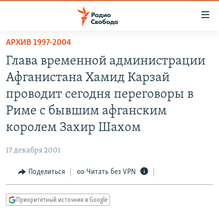
Ссылки
для
упрощенного
АРХИВ 1997-2004
ПРОГРАММЫ
доступа
Глава временной администрации
ПОДКАСТЫ
Вернуться
Афганистана Хамид Карзай
к
АВТОРСКИЕ ПРОЕКТЫ
проводит сегодня переговоры в
основному
ЦИТАТЫ СВОБОДЫ
содержанию
Риме с бывшим афганским
Вернутся
МНЕНИЯ
королем Захир Шахом
к
КУЛЬТУРА
главной
17 декабря 2001
навигации
IDEL.РЕАЛИИ
Вернутся
Поделиться
Читать без VPN
КАВКАЗ.РЕАЛИИ
к
СЕВЕР.РЕАЛИИ
поиску
Приоритетный источник в Google
СИБИРЬ.РЕАЛИИ