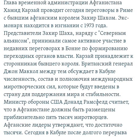
Глава временной администрации Афганистана
РАСПИСАНИЕ ВЕЩАНИЯ
Хамид Карзай проводит сегодня переговоры в Риме
ПОДПИШИТЕСЬ НА РАССЫЛКУ
с бывшим афганским королем Захир Шахом. Экс-
монарх находится в изгнании с 1973 года.
Представители Захир Шаха, наряду с "Северным
СОЦИАЛЬНЫЕ СЕТИ
альянсом", принимали самое активное участие в
недавних переговорах в Бонне по формированию
переходных органов власти. Карзай принадлежит к
сторонникам бывшего короля. Британский генерал
Джон Маккол между тем обсуждает в Кабуле
Все сайты РСЕ/РС
численность, состав и полномочия международных
миротворческих сил, которые будут введены в
страну для поддержания мира и стабильности.
Министр обороны США Доналд Рамсфелд считает,
что в Афганистане должны быть размещены
приблизительно пять тысяч миротворцев.
Афганские лидеры утверждают, что достаточно
тысячи. Сегодня в Кабуле после долгого перерыва