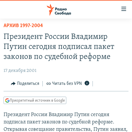
Ссылки
для
упрощенного
АРХИВ 1997-2004
ПРОГРАММЫ
доступа
Президент России Владимир
ПОДКАСТЫ
Вернуться
Путин сегодня подписал пакет
к
АВТОРСКИЕ ПРОЕКТЫ
законов по судебной реформе
основному
ЦИТАТЫ СВОБОДЫ
содержанию
17 декабря 2001
Вернутся
МНЕНИЯ
к
Поделиться
Читать без VPN
КУЛЬТУРА
главной
навигации
IDEL.РЕАЛИИ
Приоритетный источник в Google
Вернутся
КАВКАЗ.РЕАЛИИ
к
Президент России Владимир Путин сегодня
СЕВЕР.РЕАЛИИ
поиску
подписал пакет законов по судебной реформе.
СИБИРЬ.РЕАЛИИ
Открывая совещание правительства, Путин заявил,