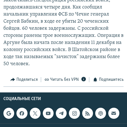
закончилась спецоперация российских войск,
РАСПИСАНИЕ ВЕЩАНИЯ
продолжавшаяся четыре дня. Как сообщил
начальник управления ФСБ по Чечне генерал
ПОДПИШИТЕСЬ НА РАССЫЛКУ
Сергей Бабкин, в ходе ее убиты 20 чеченских
бойцов. 60 человек задержаны. С российской
СОЦИАЛЬНЫЕ СЕТИ
стороны ранены трое военнослужащих. Операция в
Аргуне была начата после нападения 11 декабря на
колонну российских войск. В Шатойском районе в
ходе так называемых "зачисток" задержаны более
50 человек.
Все сайты РСЕ/РС
Поделиться
Читать без VPN
Подпишитесь
СОЦИАЛЬНЫЕ СЕТИ