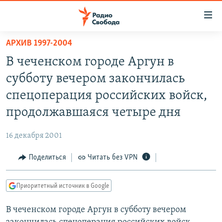
Ссылки
для
упрощенного
АРХИВ 1997-2004
ПРОГРАММЫ
доступа
В чеченском городе Аргун в
ПОДКАСТЫ
Вернуться
субботу вечером закончилась
к
АВТОРСКИЕ ПРОЕКТЫ
спецоперация российских войск,
основному
ЦИТАТЫ СВОБОДЫ
содержанию
продолжавшаяся четыре дня
Вернутся
МНЕНИЯ
к
16 декабря 2001
КУЛЬТУРА
главной
Поделиться
Читать без VPN
навигации
IDEL.РЕАЛИИ
Вернутся
КАВКАЗ.РЕАЛИИ
к
Приоритетный источник в Google
СЕВЕР.РЕАЛИИ
поиску
В чеченском городе Аргун в субботу вечером
СИБИРЬ.РЕАЛИИ