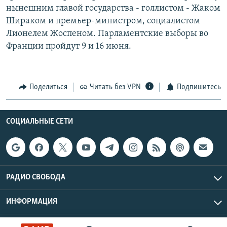
нынешним главой государства - голлистом - Жаком
РАСПИСАНИЕ ВЕЩАНИЯ
Шираком и премьер-министром, социалистом
ПОДПИШИТЕСЬ НА РАССЫЛКУ
Лионелем Жоспеном. Парламентские выборы во
Франции пройдут 9 и 16 июня.
СОЦИАЛЬНЫЕ СЕТИ
Поделиться
Читать без VPN
Подпишитесь
СОЦИАЛЬНЫЕ СЕТИ
Все сайты РСЕ/РС
РАДИО СВОБОДА
ИНФОРМАЦИЯ