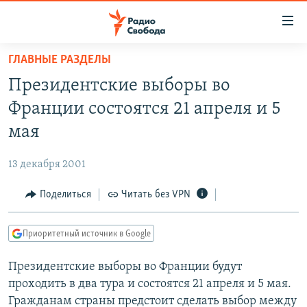
Ссылки
для
упрощенного
ГЛАВНЫЕ РАЗДЕЛЫ
ПРОГРАММЫ
доступа
Президентские выборы во
ПОДКАСТЫ
Вернуться
Франции состоятся 21 апреля и 5
к
АВТОРСКИЕ ПРОЕКТЫ
мая
основному
ЦИТАТЫ СВОБОДЫ
содержанию
13 декабря 2001
Вернутся
МНЕНИЯ
к
Поделиться
Читать без VPN
КУЛЬТУРА
главной
навигации
IDEL.РЕАЛИИ
Приоритетный источник в Google
Вернутся
КАВКАЗ.РЕАЛИИ
к
Президентские выборы во Франции будут
СЕВЕР.РЕАЛИИ
поиску
проходить в два тура и состоятся 21 апреля и 5 мая.
СИБИРЬ.РЕАЛИИ
Гражданам страны предстоит сделать выбор между