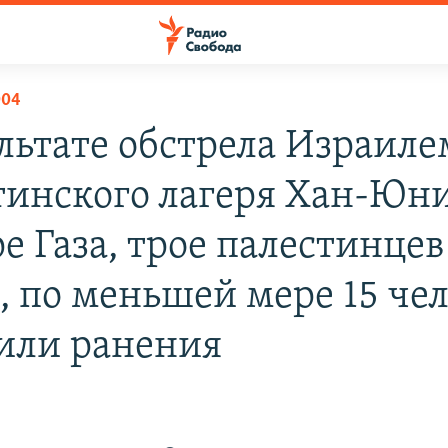
004
ультате обстрела Израиле
тинского лагеря Хан-Юни
е Газа, трое палестинцев
, по меньшей мере 15 че
или ранения
1