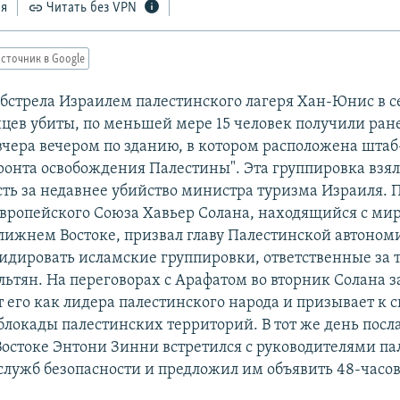
ся
Читать без VPN
сточник в Google
обстрела Израилем палестинского лагеря Хан-Юнис в се
нцев убиты, по меньшей мере 15 человек получили ран
вчера вечером по зданию, в котором расположена шта
ронта освобождения Палестины". Эта группировка взял
сть за недавнее убийство министра туризма Израиля. 
Европейского Союза Хавьер Солана, находящийся с ми
лижнем Востоке, призвал главу Палестинской автоном
идировать исламские группировки, ответственные за 
ьтян. На переговорах с Арафатом во вторник Солана з
 его как лидера палестинского народа и призывает к 
блокады палестинских территорий. В тот же день пос
остоке Энтони Зинни встретился с руководителями па
служб безопасности и предложил им объявить 48-часо