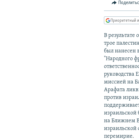
РАСПИСАНИЕ ВЕЩАНИЯ
Поделить
ПОДПИШИТЕСЬ НА РАССЫЛКУ
Приоритетный и
В результате 
трое палести
был нанесен 
"Народного ф
ответственно
руководства 
миссией на Б
Арафата ликв
против израил
поддерживает
израильской 
на Ближнем В
израильской 
перемирие.