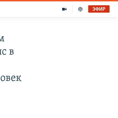
ЭФИР
м
с в
ловек