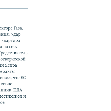
кторе Газа,
ения. Удар
б-квартира
а на себя
Представитель
ротворческой
ии Ясира
теракты
аявил, что ЕС
снятию
ланник США
лестинской и
вое