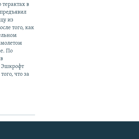
 терактах в
 предъявил
цу из
сле того, как
тельном
самолетом
е. По
 в
. Эшкрофт
того, что за