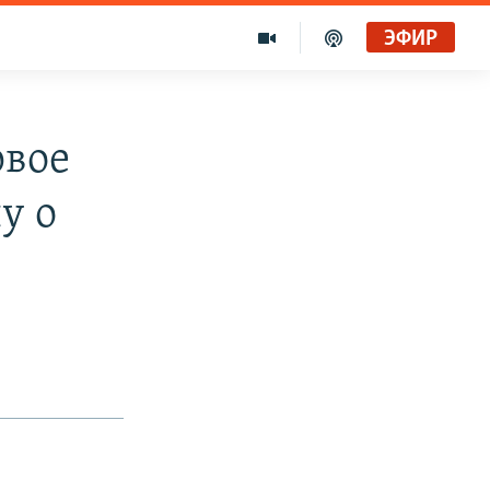
ЭФИР
Голоса и темы XX века на архивных пленках. Время гостей. Владислав Белов, директор Центра германских исследований Института Европы
Радио Свобода
рвое
у о
"Убить нормальную экономику – это убить страну"
Радио Свобода Live