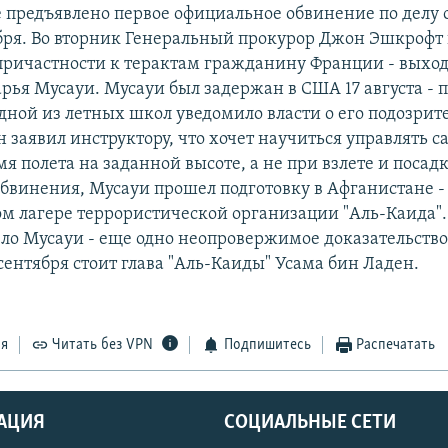
 предъявлено первое официальное обвинение по делу о
бря. Во вторник Генеральный прокурор Джон Эшкрофт
причастности к терактам гражданину Франции - выход
ья Мусауи. Мусауи был задержан в США 17 августа - по
одной из летных школ уведомило власти о его подозри
 заявил инструктору, что хочет научиться управлять 
мя полета на заданной высоте, а не при взлете и посадк
бвинения, Мусауи прошел подготовку в Афганистане -
м лагере террористической организации "Аль-Каида"
ело Мусауи - еще одно неопровержимое доказательство 
сентября стоит глава "Аль-Каиды" Усама бин Ладен.
ся
Читать без VPN
Подпишитесь
Распечатать
АЦИЯ
СОЦИАЛЬНЫЕ СЕТИ