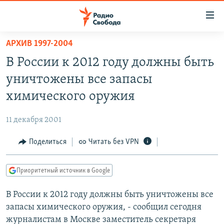
Ссылки
для
упрощенного
АРХИВ 1997-2004
ПРОГРАММЫ
доступа
В России к 2012 году должны быть
ПОДКАСТЫ
Вернуться
уничтожены все запасы
к
АВТОРСКИЕ ПРОЕКТЫ
химического оружия
основному
ЦИТАТЫ СВОБОДЫ
содержанию
11 декабря 2001
Вернутся
МНЕНИЯ
к
Поделиться
Читать без VPN
КУЛЬТУРА
главной
навигации
IDEL.РЕАЛИИ
Приоритетный источник в Google
Вернутся
КАВКАЗ.РЕАЛИИ
к
В России к 2012 году должны быть уничтожены все
СЕВЕР.РЕАЛИИ
поиску
запасы химического оружия, - сообщил сегодня
СИБИРЬ.РЕАЛИИ
журналистам в Москве заместитель секретаря