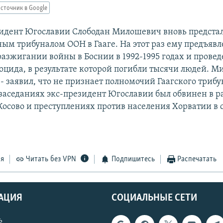
сточник в Google
дент Югославии Слободан Милошевич вновь предстал
м трибуналом ООН в Гааге. На этот раз ему предъяв
разжигании войны в Боснии в 1992-1995 годах и прове
оцида, в результате которой погибли тысячи людей. М
- заявил, что не признает полномочий Гаагского трибу
аседаниях экс-президент Югославии был обвинен в ра
Косово и преступлениях против населения Хорватии в 
ся
Читать без VPN
Подпишитесь
Распечатать
АЦИЯ
СОЦИАЛЬНЫЕ СЕТИ
ь