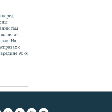
 перед
лены
дении там
илошевич -
нала. На
справах с
середине 90-х