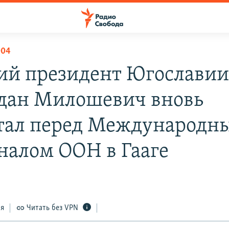
004
й президент Югослави
дан Милошевич вновь
тал перед Международн
налом ООН в Гааге
ся
Читать без VPN