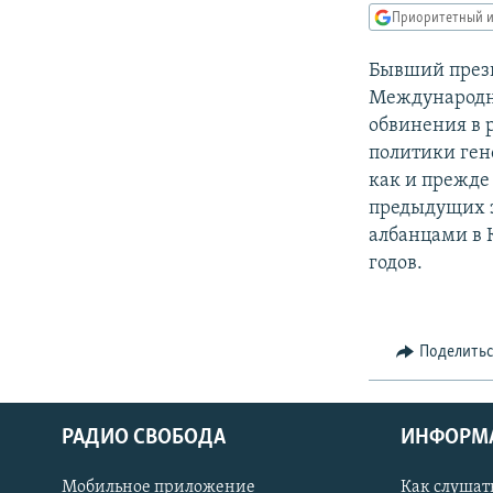
РАСПИСАНИЕ ВЕЩАНИЯ
Приоритетный и
ПОДПИШИТЕСЬ НА РАССЫЛКУ
Бывший прези
Международны
обвинения в 
политики ген
как и прежде 
предыдущих з
албанцами в 
годов.
Поделить
РАДИО СВОБОДА
ИНФОРМ
Мобильное приложение
Как слушат