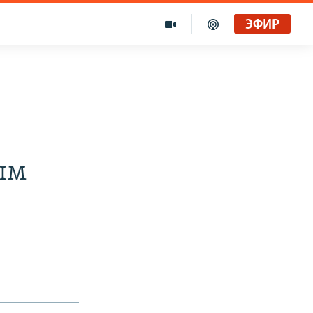
ЭФИР
и
ым