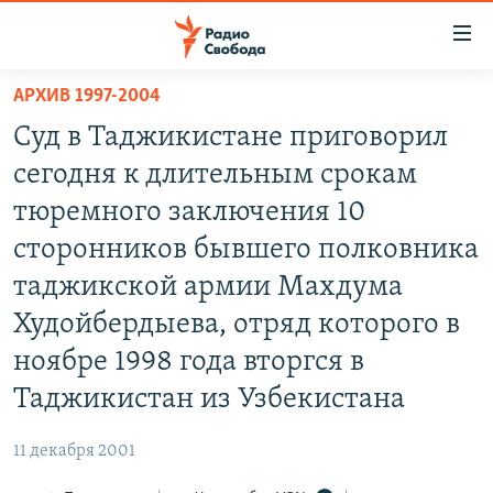
Ссылки
для
упрощенного
АРХИВ 1997-2004
ПРОГРАММЫ
доступа
Суд в Таджикистане приговорил
ПОДКАСТЫ
Вернуться
сегодня к длительным срокам
к
АВТОРСКИЕ ПРОЕКТЫ
тюремного заключения 10
основному
ЦИТАТЫ СВОБОДЫ
содержанию
сторонников бывшего полковника
Вернутся
МНЕНИЯ
таджикской армии Махдума
к
КУЛЬТУРА
Худойбердыева, отряд которого в
главной
навигации
IDEL.РЕАЛИИ
ноябре 1998 года вторгся в
Вернутся
КАВКАЗ.РЕАЛИИ
Таджикистан из Узбекистана
к
СЕВЕР.РЕАЛИИ
поиску
11 декабря 2001
СИБИРЬ.РЕАЛИИ