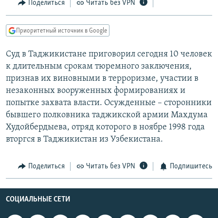
Поделиться
Читать без VPN
РАСПИСАНИЕ ВЕЩАНИЯ
ПОДПИШИТЕСЬ НА РАССЫЛКУ
Приоритетный источник в Google
СОЦИАЛЬНЫЕ СЕТИ
Суд в Таджикистане приговорил сегодня 10 человек
к длительным срокам тюремного заключения,
признав их виновными в терроризме, участии в
незаконных вооруженных формированиях и
попытке захвата власти. Осужденные – сторонники
бывшего полковника таджикской армии Махдума
Все сайты РСЕ/РС
Худойбердыева, отряд которого в ноябре 1998 года
вторгся в Таджикистан из Узбекистана.
Поделиться
Читать без VPN
Подпишитесь
СОЦИАЛЬНЫЕ СЕТИ