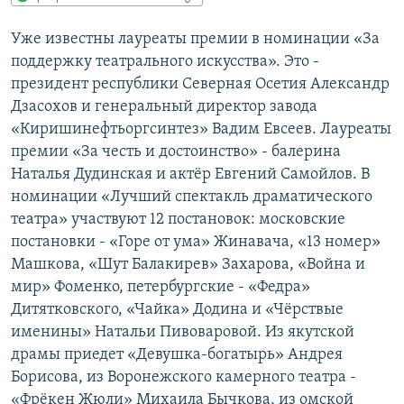
РАСПИСАНИЕ ВЕЩАНИЯ
Уже известны лауреаты премии в номинации «За
ПОДПИШИТЕСЬ НА РАССЫЛКУ
поддержку театрального искусства». Это -
президент республики Северная Осетия Александр
СОЦИАЛЬНЫЕ СЕТИ
Дзасохов и генеральный директор завода
«Киришинефтьоргсинтез» Вадим Евсеев. Лауреаты
премии «За честь и достоинство» - балерина
Наталья Дудинская и актёр Евгений Самойлов. В
номинации «Лучший спектакль драматического
театра» участвуют 12 постановок: московские
Все сайты РСЕ/РС
постановки - «Горе от ума» Жинавача, «13 номер»
Машкова, «Шут Балакирев» Захарова, «Война и
мир» Фоменко, петербургские - «Федра»
Дитятковского, «Чайка» Додина и «Чёрствые
именины» Натальи Пивоваровой. Из якутской
драмы приедет «Девушка-богатырь» Андрея
Борисова, из Воронежского камерного театра -
«Фрёкен Жюли» Михаила Бычкова, из омской