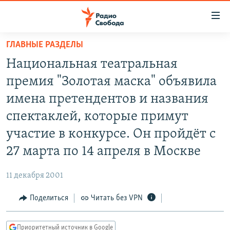
Ссылки
для
упрощенного
ГЛАВНЫЕ РАЗДЕЛЫ
ПРОГРАММЫ
доступа
Национальная театральная
ПОДКАСТЫ
Вернуться
премия "Золотая маска" объявила
к
АВТОРСКИЕ ПРОЕКТЫ
имена претендентов и названия
основному
ЦИТАТЫ СВОБОДЫ
содержанию
спектаклей, которые примут
Вернутся
МНЕНИЯ
участие в конкурсе. Он пройдёт с
к
КУЛЬТУРА
27 марта по 14 апреля в Москве
главной
навигации
IDEL.РЕАЛИИ
11 декабря 2001
Вернутся
КАВКАЗ.РЕАЛИИ
к
Поделиться
Читать без VPN
СЕВЕР.РЕАЛИИ
поиску
СИБИРЬ.РЕАЛИИ
Приоритетный источник в Google