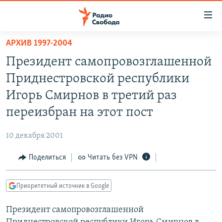
Ссылки
для
упрощенного
АРХИВ 1997-2004
ПРОГРАММЫ
доступа
Президент самопровозглашенной
ПОДКАСТЫ
Вернуться
Приднестровской республики
к
АВТОРСКИЕ ПРОЕКТЫ
Игорь Смирнов в третий раз
основному
ЦИТАТЫ СВОБОДЫ
содержанию
переизбран на этот пост
Вернутся
МНЕНИЯ
к
10 декабря 2001
КУЛЬТУРА
главной
Поделиться
Читать без VPN
навигации
IDEL.РЕАЛИИ
Вернутся
КАВКАЗ.РЕАЛИИ
к
Приоритетный источник в Google
СЕВЕР.РЕАЛИИ
поиску
Президент самопровозглашенной
СИБИРЬ.РЕАЛИИ