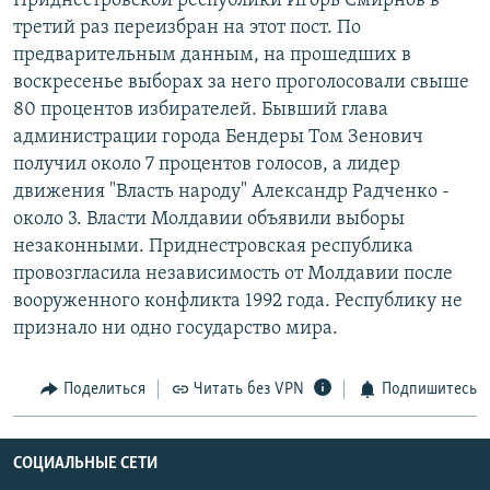
Приднестровской республики Игорь Смирнов в
РАСПИСАНИЕ ВЕЩАНИЯ
третий раз переизбран на этот пост. По
предварительным данным, на прошедших в
ПОДПИШИТЕСЬ НА РАССЫЛКУ
воскресенье выборах за него проголосовали свыше
80 процентов избирателей. Бывший глава
СОЦИАЛЬНЫЕ СЕТИ
администрации города Бендеры Том Зенович
получил около 7 процентов голосов, а лидер
движения "Власть народу" Александр Радченко -
около 3. Власти Молдавии объявили выборы
незаконными. Приднестровская республика
Все сайты РСЕ/РС
провозгласила независимость от Молдавии после
вооруженного конфликта 1992 года. Республику не
признало ни одно государство мира.
Поделиться
Читать без VPN
Подпишитесь
СОЦИАЛЬНЫЕ СЕТИ