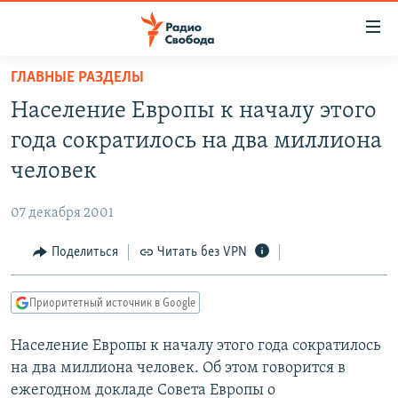
Ссылки
для
упрощенного
ГЛАВНЫЕ РАЗДЕЛЫ
ПРОГРАММЫ
доступа
Население Европы к началу этого
ПОДКАСТЫ
Вернуться
года сократилось на два миллиона
к
АВТОРСКИЕ ПРОЕКТЫ
человек
основному
ЦИТАТЫ СВОБОДЫ
содержанию
07 декабря 2001
Вернутся
МНЕНИЯ
к
Поделиться
Читать без VPN
КУЛЬТУРА
главной
навигации
IDEL.РЕАЛИИ
Приоритетный источник в Google
Вернутся
КАВКАЗ.РЕАЛИИ
к
Население Европы к началу этого года сократилось
СЕВЕР.РЕАЛИИ
поиску
на два миллиона человек. Об этом говорится в
СИБИРЬ.РЕАЛИИ
ежегодном докладе Совета Европы о