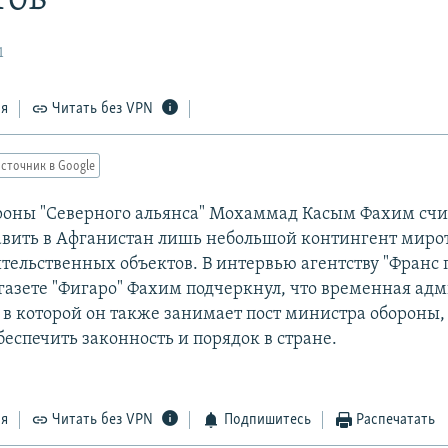
1
ся
Читать без VPN
сточник в Google
оны "Северного альянса" Мохаммад Касым Фахим счит
вить в Афганистан лишь небольшой контингент мирот
тельственных объектов. В интервью агентству "Франс п
газете "Фигаро" Фахим подчеркнул, что временная ад
 в которой он также занимает пост министра обороны,
еспечить законность и порядок в стране.
ся
Читать без VPN
Подпишитесь
Распечатать