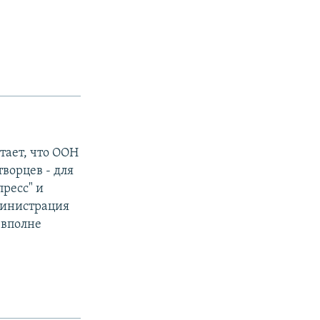
ает, что ООН
ворцев - для
ресс" и
министрация
 вполне