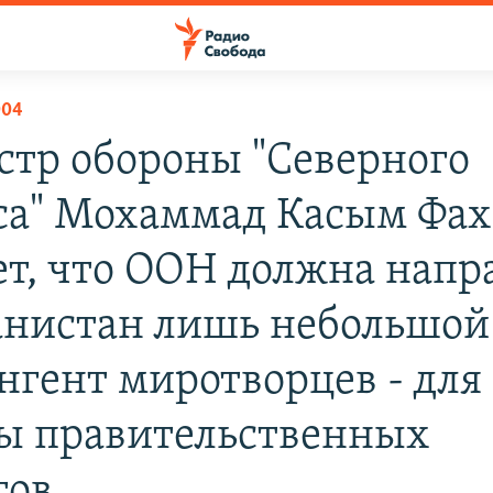
004
тр обороны "Северного
са" Мохаммад Касым Фа
ет, что ООН должна напр
анистан лишь небольшой
нгент миротворцев - для
ы правительственных
тов