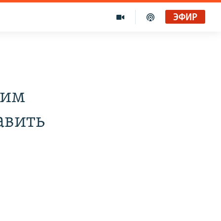
ЭФИР
хим
авить