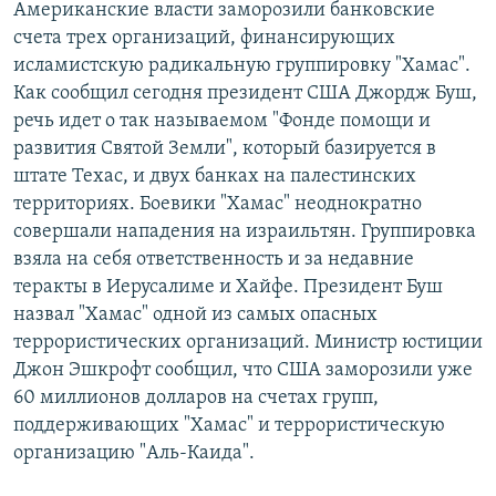
Американские власти заморозили банковские
РАСПИСАНИЕ ВЕЩАНИЯ
счета трех организаций, финансирующих
ПОДПИШИТЕСЬ НА РАССЫЛКУ
исламистскую радикальную группировку "Хамас".
Как сообщил сегодня президент США Джордж Буш,
речь идет о так называемом "Фонде помощи и
СОЦИАЛЬНЫЕ СЕТИ
развития Святой Земли", который базируется в
штате Техас, и двух банках на палестинских
территориях. Боевики "Хамас" неоднократно
совершали нападения на израильтян. Группировка
взяла на себя ответственность и за недавние
Все сайты РСЕ/РС
теракты в Иерусалиме и Хайфе. Президент Буш
назвал "Хамас" одной из самых опасных
террористических организаций. Министр юстиции
Джон Эшкрофт сообщил, что США заморозили уже
60 миллионов долларов на счетах групп,
поддерживающих "Хамас" и террористическую
организацию "Аль-Каида".