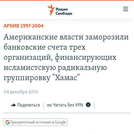
Ссылки
для
упрощенного
АРХИВ 1997-2004
ПРОГРАММЫ
доступа
Американские власти заморозили
ПОДКАСТЫ
Вернуться
банковские счета трех
к
АВТОРСКИЕ ПРОЕКТЫ
организаций, финансирующих
основному
ЦИТАТЫ СВОБОДЫ
содержанию
исламистскую радикальную
Вернутся
МНЕНИЯ
группировку "Хамас"
к
КУЛЬТУРА
главной
04 декабря 2001
навигации
IDEL.РЕАЛИИ
Вернутся
Поделиться
Читать без VPN
КАВКАЗ.РЕАЛИИ
к
СЕВЕР.РЕАЛИИ
поиску
Приоритетный источник в Google
СИБИРЬ.РЕАЛИИ